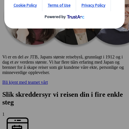
Vi er en del av JTB, Japans største reisebyrå, grunnlagt i 1912 og i
dag et av verdens største. Vi har flere tiårs erfaring med Japan og
brenner for å skape reiser som gir kundene våre ekte, personlige og
minneverdige opplevelser.
Bli kjent med teamet vårt
Slik skreddersyr vi reisen din i fire enkle
steg
1