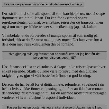
Hva kan jeg spørre om under en digital reiserådgivning?
Du står fritt til å stille alle spørsmål som kan hjelpe oss med å skape
drømmereisen din til Japan. Du kan for eksempel spørre
reisekonsulenten om mat, overnatting, reiseruter og transport, men
også om mer spesifikke temaer som etikette og japansk kultur.
Vi anbefaler at du forbereder så mange spørsmål som mulig på
forhånd, slik at du får mest mulig ut av møtet. Det kan være lurt å
dele dem med reisekonsulenten din på forhånd.
Hva gjør jeg hvis jeg fortsatt har spørsmål etter at jeg har fått det
personlige reiseforslaget mitt?
Hos Japanspecialist er vi stolte av å skape unike reiser tilpasset hver
enkelt reisende. Skulle du ikke være fornøyd med den digitale
rådgivningen, gjør vi vårt beste for å finne en god løsning.
Dersom du har betalt for et digitalt møte, refunderer vi beløpet i sin
helhet hvis vi ikke finner en løsning og du fortsatt ikke har mottatt
det endelige reiseforslaget ditt. Har du allerede mottatt reiseforslaget,
vurderer vi hver refusjonsforespørsel individuelt.
Passer tjenesten også hvis jeg ønsker å reise til Japan i siste liten,