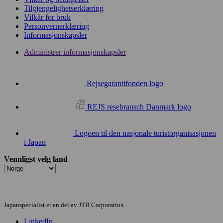
Tilgjengelighetserklæring
Vilkår for bruk
Personvernerklæring
Informasjonskapsler
Administrer informasjonskapsler
Rejsegarantifonden logo
REJS resebransch Danmark logo
Logoen til den nasjonale turistorganisasjonen
i Japan
Vennligst velg land
Japanspecialist er en del av JTB Corporation
LinkedIn