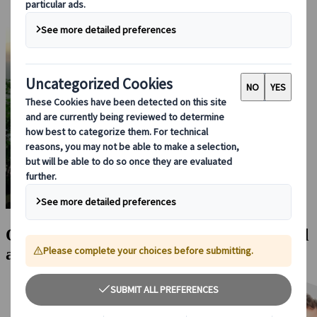
Oppdag Japan på din måte, skreddersydd
av våre eksperter