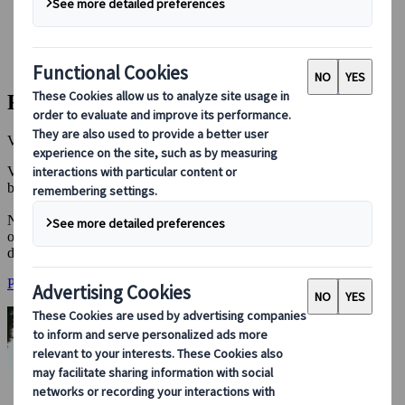
Booking hos oss
Japan Rail Pass
Overnatting
Online reiseråd
Reis til Japan med oss
Vi skreddersyr drømmereisen din til Japan.
Våre reisekonsulenter har flere tiårs erfaring med reiser til Japan og
brenner for å skape reiser som er tilpasset deg og dine ønsker.
Når du reiser med oss, får du oppdatert kunnskap, solid ekspertise
og personlig veiledning hele veien. Fra de første reisedrømmene til
den endelige bestillingen.
Planlegg reisen din nå