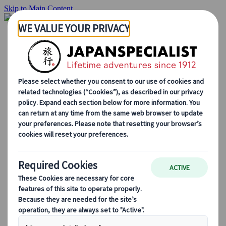
Skip to Main Content
Hjemmesiden
Reiser
Individuelle reiser
Gruppereiser
Kjør-selv ferie
Utflukter
Skreddersydde gruppereiser
Japan Rail Pass
Hvordan vi jobber
Om oss
Vårt team
Bli en del av teamet vårt
Blog
Sesongbaserte reisetips
Høydepunkter fra destinasjonen
Kulturell innsikt
Kulinariske eventyr
Utforsk Japan med tog
Ofte stilte spørsmål
Viktig informasjon
Etikette i Japan
Kjøring i Japan