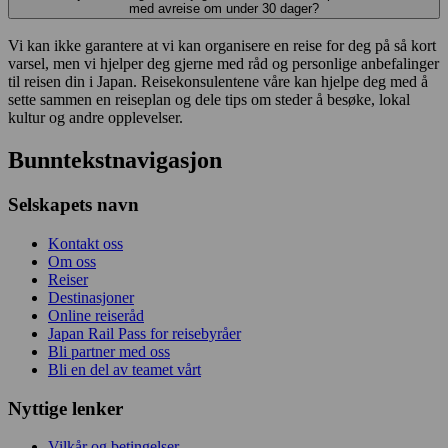
med avreise om under 30 dager?
Vi kan ikke garantere at vi kan organisere en reise for deg på så kort
varsel, men vi hjelper deg gjerne med råd og personlige anbefalinger
til reisen din i Japan. Reisekonsulentene våre kan hjelpe deg med å
sette sammen en reiseplan og dele tips om steder å besøke, lokal
kultur og andre opplevelser.
Bunntekstnavigasjon
Selskapets navn
Kontakt oss
Om oss
Reiser
Destinasjoner
Online reiseråd
Japan Rail Pass for reisebyråer
Bli partner med oss
Bli en del av teamet vårt
Nyttige lenker
Vilkår og betingelser