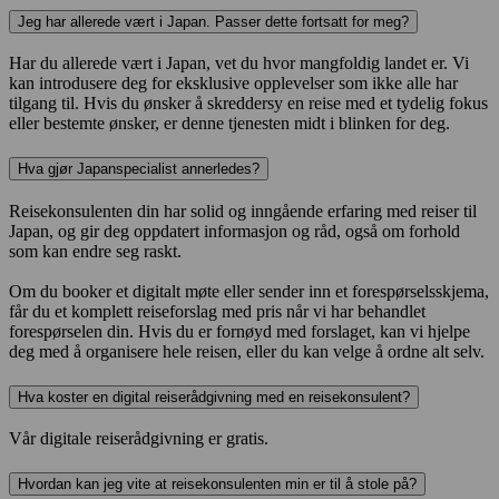
Jeg har allerede vært i Japan. Passer dette fortsatt for meg?
Har du allerede vært i Japan, vet du hvor mangfoldig landet er. Vi
kan introdusere deg for eksklusive opplevelser som ikke alle har
tilgang til. Hvis du ønsker å skreddersy en reise med et tydelig fokus
eller bestemte ønsker, er denne tjenesten midt i blinken for deg.
Hva gjør Japanspecialist annerledes?
Reisekonsulenten din har solid og inngående erfaring med reiser til
Japan, og gir deg oppdatert informasjon og råd, også om forhold
som kan endre seg raskt.
Om du booker et digitalt møte eller sender inn et forespørselsskjema,
får du et komplett reiseforslag med pris når vi har behandlet
forespørselen din. Hvis du er fornøyd med forslaget, kan vi hjelpe
deg med å organisere hele reisen, eller du kan velge å ordne alt selv.
Hva koster en digital reiserådgivning med en reisekonsulent?
Vår digitale reiserådgivning er gratis.
Hvordan kan jeg vite at reisekonsulenten min er til å stole på?