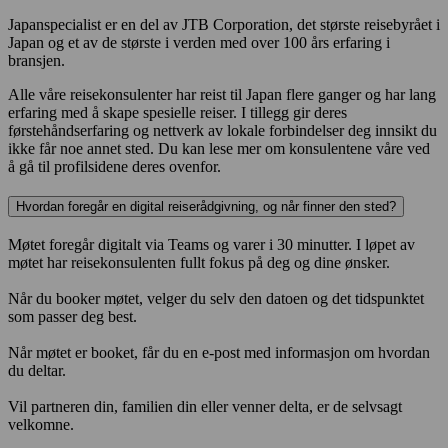
Japanspecialist er en del av JTB Corporation, det største reisebyrået i
Japan og et av de største i verden med over 100 års erfaring i
bransjen.
Alle våre reisekonsulenter har reist til Japan flere ganger og har lang
erfaring med å skape spesielle reiser. I tillegg gir deres
førstehåndserfaring og nettverk av lokale forbindelser deg innsikt du
ikke får noe annet sted. Du kan lese mer om konsulentene våre ved
å gå til profilsidene deres ovenfor.
Hvordan foregår en digital reiserådgivning, og når finner den sted?
Møtet foregår digitalt via Teams og varer i 30 minutter. I løpet av
møtet har reisekonsulenten fullt fokus på deg og dine ønsker.
Når du booker møtet, velger du selv den datoen og det tidspunktet
som passer deg best.
Når møtet er booket, får du en e-post med informasjon om hvordan
du deltar.
Vil partneren din, familien din eller venner delta, er de selvsagt
velkomne.