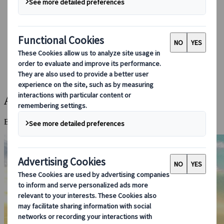
Booking hos oss
Japan Rail Pass
Overnatting
Online reiseråd
Japanspecialist
Destinasjoner
Alle Destinasjoner
Aso-vulkanen
Aso-vulkanen
Brennende jord og åpne kratre i Japans vulkanhjerte