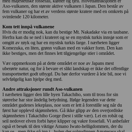
med majestetiske fossefall, kløfter og fjell. Hovedattraksjonen er
Aso-vulkanen, den største aktive vulkanen i Japan. Den består av
fem vulkaner og har et av verdens største kratere med en omkrets på
svimlende 120 kilometer.
Kom tett innpå vulkanene
Hvis du er modig nok, kan du bestige Mt. Nakadake via en taubane.
Herfra kan du se ned i krateret og se en mystisk turkis innsjø som er
omgitt av røyk og har en mystisk turkis farge. I nærheten ligger
Komezuka, en liten, grønn vulkan med en vakker form. Den kan
ikke bestiges, men det finnes lett tilgjengelige stier i området.
Vær oppmerksom på at dette området er noe av Japans mest
uberørte natur, og for å bevare et slikt landskap er ikke det offentlige
transportnettet godt utbygd. Du bør derfor vurdere å leie bil, noe vi
selvfølgelig kan hjelpe deg med.
Andre attraksjoner rundt Aso-vulkanen
I nærheten ligger den lille byen Takachiho, som til tross for sin
størrelse har stor åndelig betydning. Ifølge legenden var dette
området gudenes lekeplass, noe som er lett å forestille seg når du
først har opplevd skjønnheten. Gå ikke glipp av den overjordiske
skjønnheten i Takachiho Gorge (best i stille vær). Lei en robåt og
seil nedover elven forbi høye klipper og vakre fossefall. Vi anbefaler
også et besøk til den viktige Amano Iwato-helligdommen, der du
kan se - men ikke gå inn i - hulen der solgudinnen Amaterasu skal