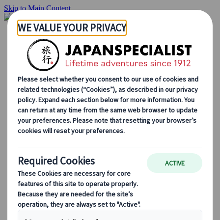
Skip to Main Content
Hjemmesiden
Reiser
Individuelle reiser
Gruppereiser
Kjør-selv ferie
Utflukter
Skreddersydde gruppereiser
Japan Rail Pass
Hvordan vi jobber
Om oss
Vårt team
Bli en del av teamet vårt
Blog
Sesongbaserte reisetips
Høydepunkter fra destinasjonen
Kulturell innsikt
Kulinariske eventyr
Utforsk Japan med tog
Ofte stilte spørsmål
Viktig informasjon
Etikette i Japan
Kjøring i Japan