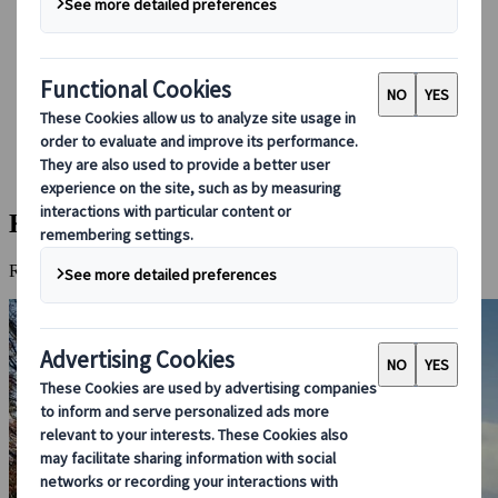
Booking hos oss
Japan Rail Pass
Overnatting
Online reiseråd
Japanspecialist
Destinasjoner
Alle Destinasjoner
Kiso-dalen
Kiso-dalen
Reis tilbake i tid i denne fjellandsbyen