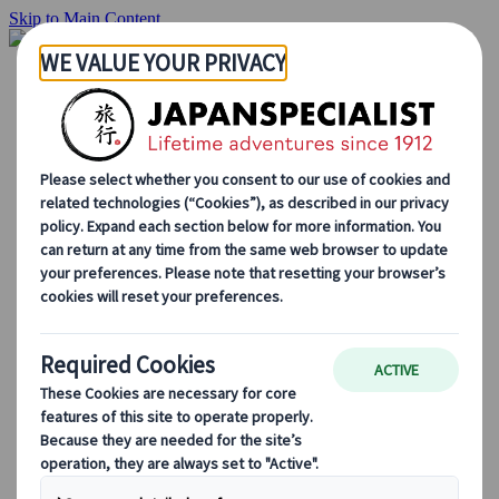
Skip to Main Content
Hjemmesiden
Reiser
Individuelle reiser
Gruppereiser
Kjør-selv ferie
Utflukter
Skreddersydde gruppereiser
Japan Rail Pass
Hvordan vi jobber
Om oss
Vårt team
Bli en del av teamet vårt
Blog
Sesongbaserte reisetips
Høydepunkter fra destinasjonen
Kulturell innsikt
Kulinariske eventyr
Utforsk Japan med tog
Ofte stilte spørsmål
Viktig informasjon
Etikette i Japan
Kjøring i Japan