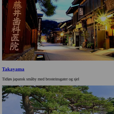
Takayama
Tidløs japansk småby med brosteinsgater og sjel