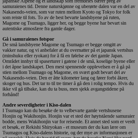
japanske Alpene og et landskap som fremdeles bærer preg av
samuraienes tid. Denne naturskjønne og uberørte dalen var en del av
Nakasendo-veien, som var ruten mellom Kyoto og Tokyo for folk
som reiste til fots. To av de best bevarte landsbyene på ruten,
Magome og Tsumago, ligger her, og begge byene har bevart sin
autentiske atmosfære fra gamle dager.
Gå i samuraienes fotspor
De små landsbyene Magome og Tsumago er begge omgitt av
vakker natur, og vi anbefaler at du overnatter på et japansk vertshus
(minshuku eller ryokan) for å få en følelse av det gamle Japan.
Området innbyr til spaserturer i gatene i de små, koselige byene eller
i det åpne landskapet. Den mest spennende opplevelsen er å gå på
stien mellom Tsumago og Magome, en svært godt bevart del av
Nakasendo-veien. Den er åtte kilometer lang og fører forbi åkrer,
skoger og hus. Det tar to til tre timer å gå den i rolig tempo. Hvis du
ikke vil gå tilbake, kan du ta buss, men sjekk avgangstidene på
forhånd!
Andre severdigheter i Kiso-dalen
I Tsumago kan du besøke de to velbevarte gamle vertshusene
Honjin og Wakihonjin. Honjin var et sted der høytstående samuraier
bodde, mens Wakihonjin var for reisende. Et annet sted som er verdt
et besøk, er Rekishi Shiryokan - et museum der du kan lære om
Tsumagos og Kiso-dalens historie, og der mye av informasjonen er