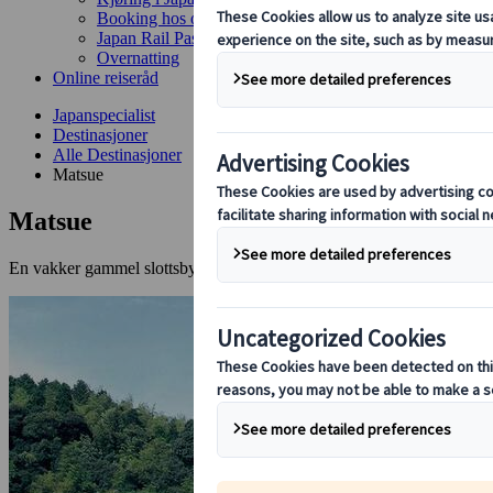
Booking hos oss
Japan Rail Pass
Overnatting
Online reiseråd
Japanspecialist
Destinasjoner
Alle Destinasjoner
Matsue
Matsue
En vakker gammel slottsby med en perfekt moderne hage