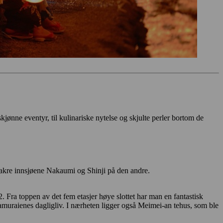
skjønne eventyr, til kulinariske nytelse og skjulte perler bortom de
vakre innsjøene Nakaumi og Shinji på den andre.
2. Fra toppen av det fem etasjer høye slottet har man en fantastisk
samuraienes dagligliv. I nærheten ligger også Meimei-an tehus, som ble