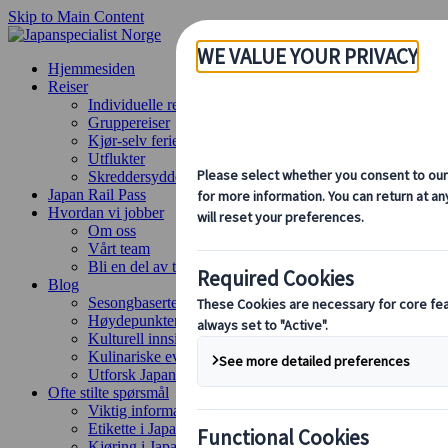
Skip to Main Content
Hjemmesiden
Reiser
Individuelle reiser
Gruppereiser
Kjør-selv ferie
Utflukter
Skreddersydde gruppereiser
Japan Rail Pass
Hvordan vi jobber
Om oss
Vårt team
Bli en del av teamet vårt
Blog
Sesongbaserte reisetips
Høydepunkter fra destinasjonen
Kulturell innsikt
Kulinariske eventyr
Utforsk Japan med tog
Ofte stilte spørsmål
Viktig informasjon
Etikette i Japan
Kjøring i Japan