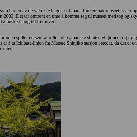
om har en av de vakreste hagene i Japan. Tanken bak museet er at opp
siden 2003. Det tar omtrent en time å komme seg til museet med tog og sk
 å huske i lang tid fremover.
ommen spiller en sentral rolle i den japanske shinto-religionen, og ifølg
s er å ta Ichibata-linjen fra Matsue Shinjiko stasjon i stedet, da det e
r ruten.