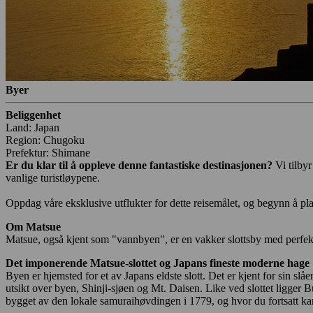
Byer
Beliggenhet
Land: Japan
Region: Chugoku
Prefektur: Shimane
Er du klar til å oppleve denne fantastiske destinasjonen?
Vi tilby
vanlige turistløypene.
Oppdag våre eksklusive utflukter for dette reisemålet, og begynn å pla
Om Matsue
Matsue, også kjent som "vannbyen", er en vakker slottsby med perfek
Det imponerende Matsue-slottet og Japans fineste moderne hage
Byen er hjemsted for et av Japans eldste slott. Det er kjent for sin sl
utsikt over byen, Shinji-sjøen og Mt. Daisen. Like ved slottet ligger
bygget av den lokale samuraihøvdingen i 1779, og hvor du fortsatt ka