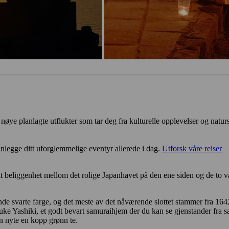
r nøye planlagte utflukter som tar deg fra kulturelle opplevelser og natur
nlegge ditt uforglemmelige eventyr allerede i dag.
Utforsk våre reiser
t beliggenhet mellom det rolige Japanhavet på den ene siden og de to 
ående svarte farge, og det meste av det nåværende slottet stammer fra 164
 Buke Yashiki, et godt bevart samuraihjem der du kan se gjenstander fra 
n nyte en kopp grønn te.