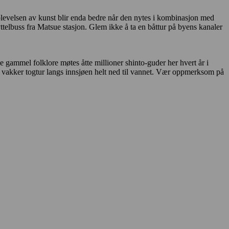
levelsen av kunst blir enda bedre når den nytes i kombinasjon med
yttelbuss fra Matsue stasjon. Glem ikke å ta en båttur på byens kanaler
e gammel folklore møtes åtte millioner shinto-guder her hvert år i
r en vakker togtur langs innsjøen helt ned til vannet. Vær oppmerksom på