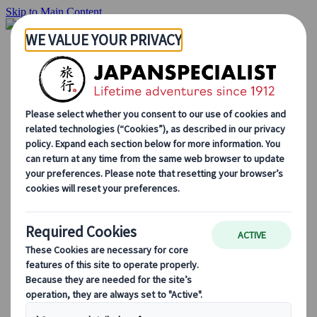
Skip to Main Content
Hjemmesiden
Reiser
Individuelle reiser
Gruppereiser
Kjør-selv ferie
Utflukter
Skreddersydde gruppereiser
Japan Rail Pass
Hvordan vi jobber
Om oss
Vårt team
Bli en del av teamet vårt
Blog
Sesongbaserte reisetips
Høydepunkter fra destinasjonen
Kulturell innsikt
Kulinariske eventyr
Utforsk Japan med tog
Ofte stilte spørsmål
Viktig informasjon
Etikette i Japan
Kjøring i Japan