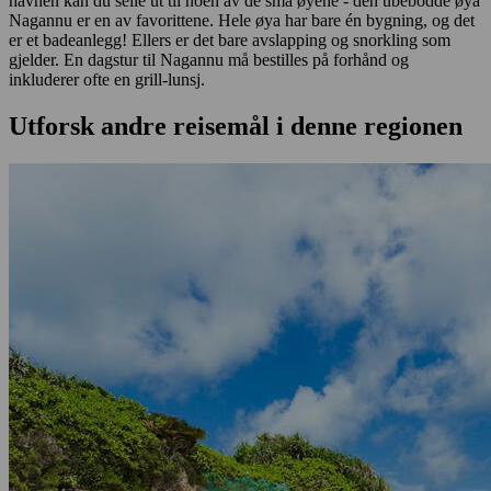
havnen kan du seile ut til noen av de små øyene - den ubebodde øya
Nagannu er en av favorittene. Hele øya har bare én bygning, og det
er et badeanlegg! Ellers er det bare avslapping og snorkling som
gjelder. En dagstur til Nagannu må bestilles på forhånd og
inkluderer ofte en grill-lunsj.
Utforsk andre reisemål i denne regionen