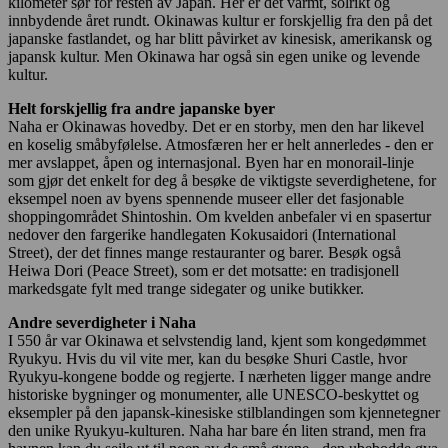
kilometer sør for resten av Japan. Her er det varmt, solrikt og
innbydende året rundt. Okinawas kultur er forskjellig fra den på det
japanske fastlandet, og har blitt påvirket av kinesisk, amerikansk og
japansk kultur. Men Okinawa har også sin egen unike og levende
kultur.
Helt forskjellig fra andre japanske byer
Naha er Okinawas hovedby. Det er en storby, men den har likevel
en koselig småbyfølelse. Atmosfæren her er helt annerledes - den er
mer avslappet, åpen og internasjonal. Byen har en monorail-linje
som gjør det enkelt for deg å besøke de viktigste severdighetene, for
eksempel noen av byens spennende museer eller det fasjonable
shoppingområdet Shintoshin. Om kvelden anbefaler vi en spasertur
nedover den fargerike handlegaten Kokusaidori (International
Street), der det finnes mange restauranter og barer. Besøk også
Heiwa Dori (Peace Street), som er det motsatte: en tradisjonell
markedsgate fylt med trange sidegater og unike butikker.
Andre severdigheter i Naha
I 550 år var Okinawa et selvstendig land, kjent som kongedømmet
Ryukyu. Hvis du vil vite mer, kan du besøke Shuri Castle, hvor
Ryukyu-kongene bodde og regjerte. I nærheten ligger mange andre
historiske bygninger og monumenter, alle UNESCO-beskyttet og
eksempler på den japansk-kinesiske stilblandingen som kjennetegner
den unike Ryukyu-kulturen. Naha har bare én liten strand, men fra