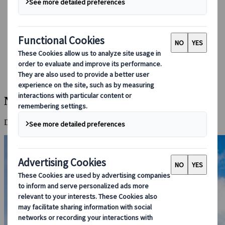
Booking hos oss
Japan Rail Pass
Overnatting
Online reiseråd
Japanspecialist
Destinasjoner
Alle Destinasjoner
Naha
Naha
Den avslappede tropiske hovedstaden Okinawa