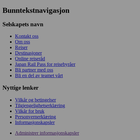
Bunntekstnavigasjon
Selskapets navn
Kontakt oss
Om oss
Reiser
Destinasjoner
Online reiseråd
Japan Rail Pass for reisebyråer
Bli partner med oss
Bli en del av teamet vårt
Nyttige lenker
Vilkår og betingelser
Tilgjengelighetserklæring
Vilkår for bruk
Personvernerklæring
Informasjonskapsler
Administrer informasjonskapsler