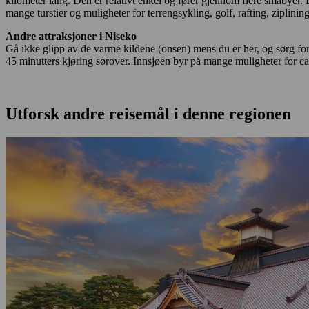
kilometer lang. Den er relativt enkel og fører gjennom flere småbyer. 
mange turstier og muligheter for terrengsykling, golf, rafting, ziplini
Andre attraksjoner i Niseko
Gå ikke glipp av de varme kildene (onsen) mens du er her, og sørg for
45 minutters kjøring sørover. Innsjøen byr på mange muligheter for c
Utforsk andre reisemål i denne regionen