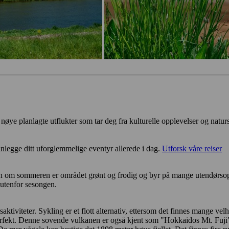
r nøye planlagte utflukter som tar deg fra kulturelle opplevelser og natur
nlegge ditt uforglemmelige eventyr allerede i dag.
Utforsk våre reiser
n om sommeren er området grønt og frodig og byr på mange utendørsopp
v utenfor sesongen.
iviteter. Sykling er et flott alternativ, ettersom det finnes mange velh
perfekt. Denne sovende vulkanen er også kjent som "Hokkaidos Mt. Fuji"