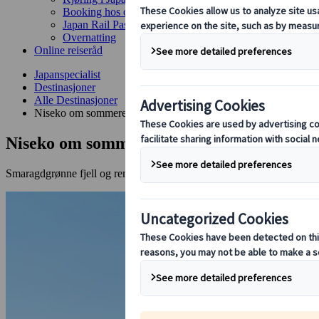
Booking hos oss
Japan Rail Pass
Overnatting
Online reiseråd
Japanspecialist
Destinasjoner
Alle Destinasjoner
Niseko om sommeren
Niseko om sommeren
Smaragdgrønne fjell og ren luft - med rom for aktivitet og harmoni