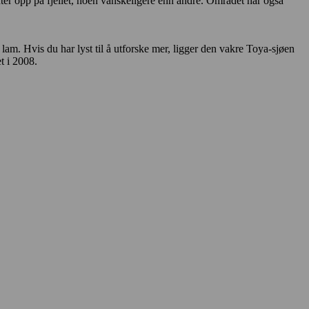
uter opp på fjellet, noen vanskeligere enn andre. Området har også
am. Hvis du har lyst til å utforske mer, ligger den vakre Toya-sjøen
t i 2008.