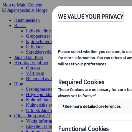
Skip to Main Content
Hjemmesiden
Reiser
Individuelle reiser
Gruppereiser
Kjør-selv ferie
Utflukter
Skreddersydde gruppereiser
Japan Rail Pass
Hvordan vi jobber
Om oss
Vårt team
Bli en del av teamet vårt
Blog
Sesongbaserte reisetips
Høydepunkter fra destinasjonen
Kulturell innsikt
Kulinariske eventyr
Utforsk Japan med tog
Ofte stilte spørsmål
Viktig informasjon
Etikette i Japan
Kjøring i Japan