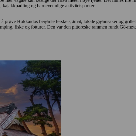
De mer vågale kan bestige det 1898 meter høye fjellet. Det finnes fire r
ng, kajakkpadling og barnevennlige aktivitetsparker.
 å prøve Hokkaidos berømte ferske sjømat, lokale grønnsaker og grillet l
amping, fiske og fotturer. Den var den pittoreske rammen rundt G8-møte