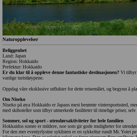
Naturopplevelser
Beliggenhet
Land: Japan
Region: Hokkaido
Prefektur: Hokkaido
Er du klar til å oppleve denne fantastiske destinasjonen?
Vi tilby
vanlige turistløypene.
Oppdag våre eksklusive utflukter for dette reisemålet, og begynn å pla
Om
Niseko
Niseko på øya Hokkaido er Japans mest berømte vintersportssted, me
med skihoteller som tilbyr utmerkede fasiliteter til rimelige priser, sel
Sommer, sol og sport - utendørsaktiviteter for hele familien
Hokkaidos somre er mildere, noe som gir gode muligheter for utendørsakt
For den mer eventyrlystne syklisten er en sykkeltur rundt Mt. Yotei 