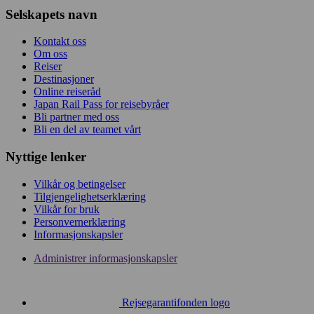
Selskapets navn
Kontakt oss
Om oss
Reiser
Destinasjoner
Online reiseråd
Japan Rail Pass for reisebyråer
Bli partner med oss
Bli en del av teamet vårt
Nyttige lenker
Vilkår og betingelser
Tilgjengelighetserklæring
Vilkår for bruk
Personvernerklæring
Informasjonskapsler
Administrer informasjonskapsler
Rejsegarantifonden logo