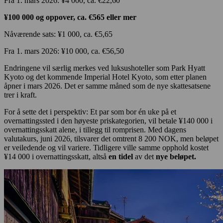
Fra 1. mars 2026: ¥4 000, ca. €22,60
¥100 000 og oppover, ca. €565 eller mer
Nåværende sats: ¥1 000, ca. €5,65
Fra 1. mars 2026: ¥10 000, ca. €56,50
Endringene vil særlig merkes ved luksushoteller som Park Hyatt
Kyoto og det kommende Imperial Hotel Kyoto, som etter planen
åpner i mars 2026. Det er samme måned som de nye skattesatsene
trer i kraft.
For å sette det i perspektiv: Et par som bor én uke på et
overnattingssted i den høyeste priskategorien, vil betale ¥140 000 i
overnattingsskatt alene, i tillegg til romprisen. Med dagens
valutakurs, juni 2026, tilsvarer det omtrent 8 200 NOK, men beløpet
er veiledende og vil variere. Tidligere ville samme opphold kostet
¥14 000 i overnattingsskatt, altså
en tidel
av det
nye beløpet.