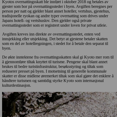
Kyotos overnattingsskatt ble innført i oktober 2018 og betales av
gjester som bor på overnattingssteder i byen. Avgiften beregnes per
person per natt og gjelder blant annet hoteller, vertshus, gjestehus,
tradisjonelle ryokan og andre typer overnatting som drives under
Japans hotell- og vertshuslov. Den gjelder også private
overnattingssteder som er registrert under loven for privat utleie.
Avgiften kreves inn direkte av overnattingsstedet, enten ved
innsjekking eller utsjekking. Det betyr at gjestene betaler skatten
som en del av hotellregningen, i stedet for å betale den separat til
byen.
De økte inntektene fra overnattingsskatten skal gi Kyoto mer rom til
å gjennomføre tiltak knyttet til turisme. Pengene skal blant annet
brukes til bedre turistinfrastruktur, besøksstyring og tiltak som
reduserer presset på byen. I motsetning til generelle kommunale
skatter er disse midlene øremerket tiltak som skal gjøre det enklere å
håndtere turismen og samtidig styrke Kyoto som internasjonal
kulturdestinasjon.