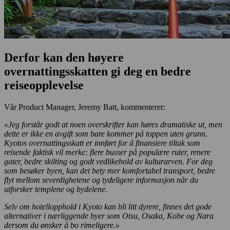
Derfor kan den høyere
overnattingsskatten gi deg en bedre
reiseopplevelse
Vår Product Manager, Jeremy Batt, kommenterer:
«Jeg forstår godt at noen overskrifter kan høres dramatiske ut, men
dette er ikke en avgift som bare kommer på toppen uten grunn.
Kyotos overnattingsskatt er innført for å finansiere tiltak som
reisende faktisk vil merke: flere busser på populære ruter, renere
gater, bedre skilting og godt vedlikehold av kulturarven. For deg
som besøker byen, kan det bety mer komfortabel transport, bedre
flyt mellom severdighetene og tydeligere informasjon når du
utforsker templene og bydelene.
Selv om hotellopphold i Kyoto kan bli litt dyrere, finnes det gode
alternativer i nærliggende byer som Otsu, Osaka, Kobe og Nara
dersom du ønsker å bo rimeligere.»