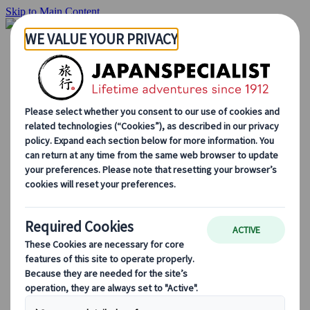
Skip to Main Content
Hjemmesiden
Reiser
Individuelle reiser
Gruppereiser
Kjør-selv ferie
Utflukter
Skreddersydde gruppereiser
Japan Rail Pass
Hvordan vi jobber
Om oss
Vårt team
Bli en del av teamet vårt
Blog
Sesongbaserte reisetips
Høydepunkter fra destinasjonen
Kulturell innsikt
Kulinariske eventyr
Utforsk Japan med tog
Ofte stilte spørsmål
Viktig informasjon
Etikette i Japan
Kjøring i Japan