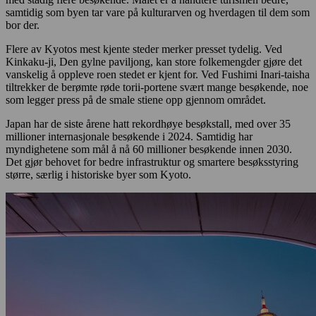
samtidig som byen tar vare på kulturarven og hverdagen til dem som
bor der.
Flere av Kyotos mest kjente steder merker presset tydelig. Ved
Kinkaku-ji, Den gylne paviljong, kan store folkemengder gjøre det
vanskelig å oppleve roen stedet er kjent for. Ved Fushimi Inari-taisha
tiltrekker de berømte røde torii-portene svært mange besøkende, noe
som legger press på de smale stiene opp gjennom området.
Japan har de siste årene hatt rekordhøye besøkstall, med over 35
millioner internasjonale besøkende i 2024. Samtidig har
myndighetene som mål å nå 60 millioner besøkende innen 2030.
Det gjør behovet for bedre infrastruktur og smartere besøksstyring
større, særlig i historiske byer som Kyoto.