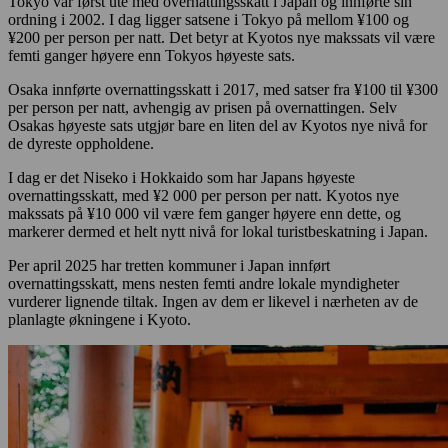
Tokyo var først ute med overnattingsskatt i Japan og innførte sin
ordning i 2002. I dag ligger satsene i Tokyo på mellom ¥100 og
¥200 per person per natt. Det betyr at Kyotos nye makssats vil være
femti ganger høyere enn Tokyos høyeste sats.
Osaka innførte overnattingsskatt i 2017, med satser fra ¥100 til ¥300
per person per natt, avhengig av prisen på overnattingen. Selv
Osakas høyeste sats utgjør bare en liten del av Kyotos nye nivå for
de dyreste oppholdene.
I dag er det Niseko i Hokkaido som har Japans høyeste
overnattingsskatt, med ¥2 000 per person per natt. Kyotos nye
makssats på ¥10 000 vil være fem ganger høyere enn dette, og
markerer dermed et helt nytt nivå for lokal turistbeskatning i Japan.
Per april 2025 har tretten kommuner i Japan innført
overnattingsskatt, mens nesten femti andre lokale myndigheter
vurderer lignende tiltak. Ingen av dem er likevel i nærheten av de
planlagte økningene i Kyoto.