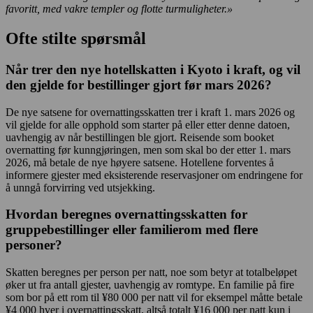
favoritt, med vakre templer og flotte turmuligheter.»
Ofte stilte spørsmål
Når trer den nye hotellskatten i Kyoto i kraft, og vil
den gjelde for bestillinger gjort før mars 2026?
De nye satsene for overnattingsskatten trer i kraft 1. mars 2026 og
vil gjelde for alle opphold som starter på eller etter denne datoen,
uavhengig av når bestillingen ble gjort. Reisende som booket
overnatting før kunngjøringen, men som skal bo der etter 1. mars
2026, må betale de nye høyere satsene. Hotellene forventes å
informere gjester med eksisterende reservasjoner om endringene for
å unngå forvirring ved utsjekking.
Hvordan beregnes overnattingsskatten for
gruppebestillinger eller familierom med flere
personer?
Skatten beregnes per person per natt, noe som betyr at totalbeløpet
øker ut fra antall gjester, uavhengig av romtype. En familie på fire
som bor på ett rom til ¥80 000 per natt vil for eksempel måtte betale
¥4 000 hver i overnattingsskatt, altså totalt ¥16 000 per natt kun i