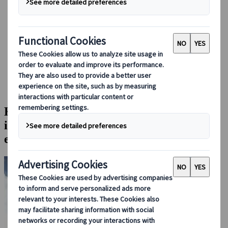
Booking hos oss
Japan Rail Pass
Overnatting
Online reiseråd
Japanspecialist
Blog
Høydepunkter fra destinasjonen
Kyotos hotellskatt øker med opptil 900 % i 2026: Her kan du
lese mer om hva endringene betyr for reisen din
Kyotos hotellskatt øker med opptil 900 %
i 2026: Her kan du lese mer om hva
endringene betyr for reisen din