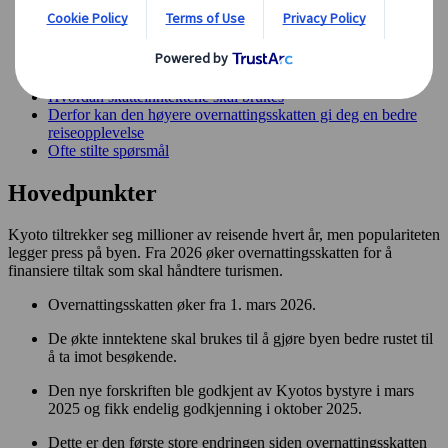
Hva er Kyotos overnattingsskatt?
Nye skattesatser fra 1. mars 2026
Hvem må betale, og hvem er fritatt?
Kyotos skatt sammenlignet med skatt i andre japanske byer
Grunnen til at Kyoto øker hotellskatten
Hvordan skatteinntektene skal brukes
Derfor kan den høyere overnattingsskatten gi deg en bedre
reiseopplevelse
Ofte stilte spørsmål
Hovedpunkter
Kyoto tiltrekker seg millioner av reisende hvert år, men populariteten
legger press på byen. Fra 2026 øker overnattingsskatten for å
finansiere tiltak som skal håndtere turismen.
Overnattingsskatten øker fra 1. mars 2026.
De økte inntektene skal brukes til å gjøre byen bedre rustet til
å ta imot besøkende.
Den nye forskriften ble godkjent av Kyotos bystyre i mars
2025 og fikk endelig godkjenning i oktober 2025.
Dette er den første store endringen siden overnattingsskatten