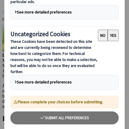
Lorenzo Pilastri
Marketing Manager
Madrid, Spania
16 jun 2026
Høydepunkter på reisemålet
Japans gamle hovedstad gjennomfører den største omleggingen av
overnattingsskatten i landets historie. Fra 1. mars 2026 vil
besøkende i Kyoto møte betydelig høyere hotellskatter, og for de
dyreste oppholdene kan avgiften bli opptil ¥10 000 per person per
natt. Det er ti ganger mer enn dagens høyeste sats.
Innhold