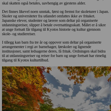
skal skatten også betales, uavhengig av gjestens alder.
Det finnes likevel noen unntak, først og fremst for skoleturer i Japan.
Skoler og universiteter fra utlandet omfattes ikke av fritaket.
Japanske elever, studenter og lærere som deltar på organiserte
utdanningsreiser, slipper å betale overnattingsskatt. Målet er å sikre
at unge fortsatt får tilgang til Kyotos historie og kultur gjennom
skole- og studiereiser.
I tillegg kan barn fra tre år og oppover som deltar på organiserte
arrangementer i regi av barnehager, førskoler og lignende
institusjoner, samt ledsagerne deres, få fritak. Ordningen skal bidra
til at utdanningsreiser og reiser for barn og unge fortsatt har rimelig
tilgang til Kyotos kulturtilbud.