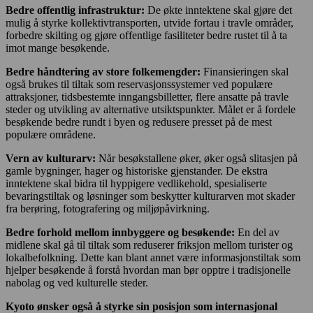
Bedre offentlig infrastruktur:
De økte inntektene skal gjøre det
mulig å styrke kollektivtransporten, utvide fortau i travle områder,
forbedre skilting og gjøre offentlige fasiliteter bedre rustet til å ta
imot mange besøkende.
Bedre håndtering av store folkemengder:
Finansieringen skal
også brukes til tiltak som reservasjonssystemer ved populære
attraksjoner, tidsbestemte inngangsbilletter, flere ansatte på travle
steder og utvikling av alternative utsiktspunkter. Målet er å fordele
besøkende bedre rundt i byen og redusere presset på de mest
populære områdene.
Vern av kulturarv:
Når besøkstallene øker, øker også slitasjen på
gamle bygninger, hager og historiske gjenstander. De ekstra
inntektene skal bidra til hyppigere vedlikehold, spesialiserte
bevaringstiltak og løsninger som beskytter kulturarven mot skader
fra berøring, fotografering og miljøpåvirkning.
Bedre forhold mellom innbyggere og besøkende:
En del av
midlene skal gå til tiltak som reduserer friksjon mellom turister og
lokalbefolkning. Dette kan blant annet være informasjonstiltak som
hjelper besøkende å forstå hvordan man bør opptre i tradisjonelle
nabolag og ved kulturelle steder.
Kyoto ønsker også å styrke sin posisjon som internasjonal