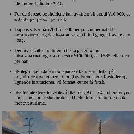
ble innført i oktober 2018.
For de dyreste oppholdene kan avgiften bli opptil ¥10 000, ca.
€56,50, per person per natt.
Dagens satser på ¥200–¥1 000 per person per natt blir
omstrukturert, og den høyeste satsen blir ti ganger høyere enn
i dag.
Den nye skattestrukturen retter seg særlig mot
luksusovernattinger som koster ¥100 000, ca. €565, eller mer
per natt.
Skolegrupper i Japan og japanske barn som deltar på
organiserte arrangementer i regi av barnehager, førskoler og
lignende institusjoner, vil fortsatt kunne få fritak.
Skatteinntektene forventes å øke fra 5,9 til 12,6 milliarder yen
i året. Inntektene skal brukes til bedre infrastruktur og tiltak
mot overturisme.