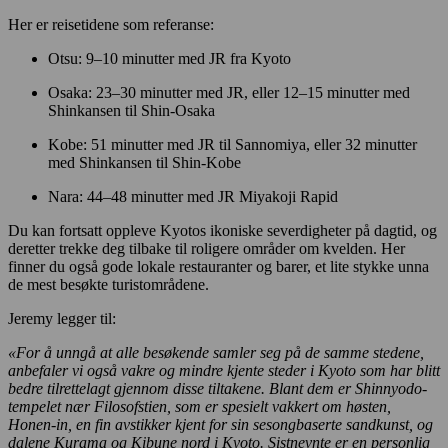
Her er reisetidene som referanse:
Otsu: 9–10 minutter med JR fra Kyoto
Osaka: 23–30 minutter med JR, eller 12–15 minutter med
Shinkansen til Shin-Osaka
Kobe: 51 minutter med JR til Sannomiya, eller 32 minutter
med Shinkansen til Shin-Kobe
Nara: 44–48 minutter med JR Miyakoji Rapid
Du kan fortsatt oppleve Kyotos ikoniske severdigheter på dagtid, og
deretter trekke deg tilbake til roligere områder om kvelden. Her
finner du også gode lokale restauranter og barer, et lite stykke unna
de mest besøkte turistområdene.
Jeremy legger til:
«For å unngå at alle besøkende samler seg på de samme stedene,
anbefaler vi også vakre og mindre kjente steder i Kyoto som har blitt
bedre tilrettelagt gjennom disse tiltakene. Blant dem er Shinnyodo-
tempelet nær Filosofstien, som er spesielt vakkert om høsten,
Honen-in, en fin avstikker kjent for sin sesongbaserte sandkunst, og
dalene Kurama og Kibune nord i Kyoto. Sistnevnte er en personlig