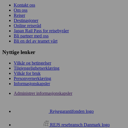
Kontakt oss
Om oss
Reiser
Destinasjoner
Online reiseråd
Japan Rail Pass for reisebyråer
Bli partner med oss
Bli en del av teamet vårt
Nyttige lenker
Vilkår og betingelser
Tilgjengelighetserklæring
Vilkår for bruk
Personvernerklæring
Informasjonskapsler
Administrer informasjonskapsler
Rejsegarantifonden logo
REJS resebransch Danmark logo