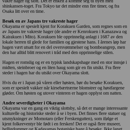
vakre hager og slott. Det er enkelt å komme seg til byen med
shinkansen-toget. Fra Tokyo tar det mindre enn fire timer, og fra
Osaka litt over en time.
Besøk en av Japans tre vakreste hager
Okayama er spesielt kjent for Korakuen Garden, som regnes som en
av Japans tre vakreste hager (de andre er Kenrokuen i Kanazawa og
Kairakuen i Mito). Korakuen ble opprinnelig anlagt i 1687 av den
lokale herren til glede for familien og gjestene hans. I årenes løp har
hagen vært utsatt for en del oversvømmelser og bombeangrep, men
den har alltid blitt renovert i tråd med den opprinnelige stilen.
Hagen er romslig og er en typisk landskapshage med en stor innsjø i
midten, steinbroer og en liten haug som gir en fin utsikt. Fra flere
steder i hagen har du utsikt over Okayama slott.
Hvis du er i Japan på våren eller høsten, bør du besøke Korakuen,
som er spesielt vakker når kirsebærtrærne blomstrer og høstfargene
gløder. Om høsten og utover vinteren er hagen opplyst om natten.
Andre severdigheter i Okayama
Okayama var en gang en viktig slottsby, så det er mange interessante
kulturelle og historiske steder å se i byen. Det finnes flere statuer og
utsmykninger av Momotaro (eller Ferskengutten), som ifølge et
kjent folkeeventyr ble født i en fersken! Det er også flere museer,
helligdommer og Kadayamas botaniske hage å besøke. Ikke langt