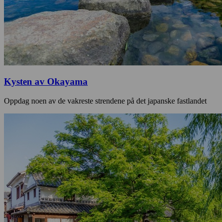
Kysten av Okayama
Oppdag noen av de vakreste strendene på det japanske fastlandet