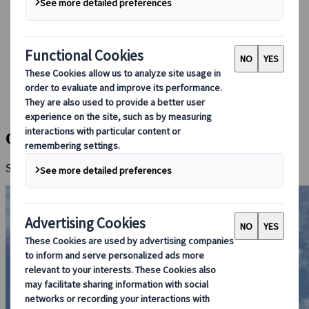
Booking hos oss
Japan Rail Pass
Overnatting
Online reiseråd
Japanspecialist
Destinasjoner
Alle Destinasjoner
Okayama
Okayama
Slottshistorie, japansk hagekunst og legenden om Peach Boy