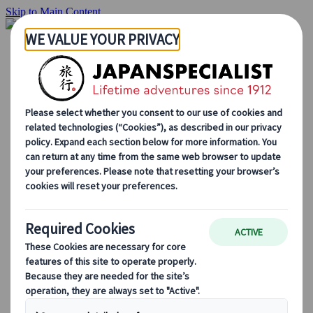
Skip to Main Content
Hjemmesiden
Reiser
Individuelle reiser
Gruppereiser
Kjør-selv ferie
Utflukter
Skreddersydde gruppereiser
Japan Rail Pass
Hvordan vi jobber
Om oss
Vårt team
Bli en del av teamet vårt
Blog
Sesongbaserte reisetips
Høydepunkter fra destinasjonen
Kulturell innsikt
Kulinariske eventyr
Utforsk Japan med tog
Ofte stilte spørsmål
Viktig informasjon
Etikette i Japan
Kjøring i Japan