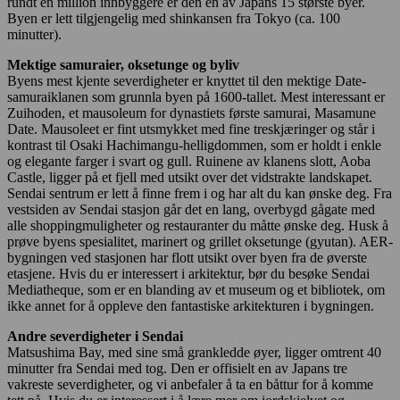
rundt én million innbyggere er den en av Japans 15 største byer.
Byen er lett tilgjengelig med shinkansen fra Tokyo (ca. 100
minutter).
Mektige samuraier, oksetunge og byliv
Byens mest kjente severdigheter er knyttet til den mektige Date-
samuraiklanen som grunnla byen på 1600-tallet. Mest interessant er
Zuihoden, et mausoleum for dynastiets første samurai, Masamune
Date. Mausoleet er fint utsmykket med fine treskjæringer og står i
kontrast til Osaki Hachimangu-helligdommen, som er holdt i enkle
og elegante farger i svart og gull. Ruinene av klanens slott, Aoba
Castle, ligger på et fjell med utsikt over det vidstrakte landskapet.
Sendai sentrum er lett å finne frem i og har alt du kan ønske deg. Fra
vestsiden av Sendai stasjon går det en lang, overbygd gågate med
alle shoppingmuligheter og restauranter du måtte ønske deg. Husk å
prøve byens spesialitet, marinert og grillet oksetunge (gyutan). AER-
bygningen ved stasjonen har flott utsikt over byen fra de øverste
etasjene. Hvis du er interessert i arkitektur, bør du besøke Sendai
Mediatheque, som er en blanding av et museum og et bibliotek, om
ikke annet for å oppleve den fantastiske arkitekturen i bygningen.
Andre severdigheter i Sendai
Matsushima Bay, med sine små grankledde øyer, ligger omtrent 40
minutter fra Sendai med tog. Den er offisielt en av Japans tre
vakreste severdigheter, og vi anbefaler å ta en båttur for å komme