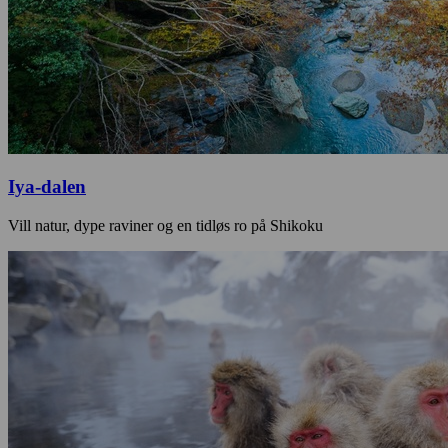
Iya-dalen
Vill natur, dype raviner og en tidløs ro på Shikoku