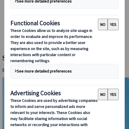
Booking hos oss
Japan Rail Pass
Overnatting
Online reiseråd
Japanspecialist
Destinasjoner
Alle Destinasjoner
Sendai
Sendai
Et nordøstlig knutepunkt med mye å by på