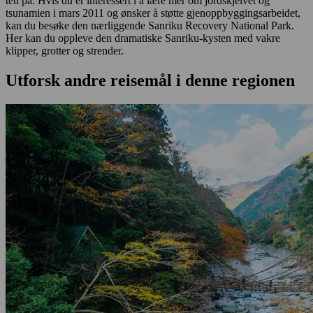
tett på. Hvis du er interessert i å lære mer om jordskjelvet og
tsunamien i mars 2011 og ønsker å støtte gjenoppbyggingsarbeidet,
kan du besøke den nærliggende Sanriku Recovery National Park.
Her kan du oppleve den dramatiske Sanriku-kysten med vakre
klipper, grotter og strender.
Utforsk andre reisemål i denne regionen