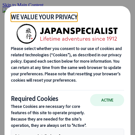
Skip to Main Content
Hjemmesiden
Reiser
Individuelle reiser
Gruppereiser
Kjør-selv ferie
Utflukter
Skreddersydde gruppereiser
Japan Rail Pass
Hvordan vi jobber
Om oss
Vårt team
Bli en del av teamet vårt
Blog
Sesongbaserte reisetips
Høydepunkter fra destinasjonen
Kulturell innsikt
Kulinariske eventyr
Utforsk Japan med tog
Ofte stilte spørsmål
Viktig informasjon
Etikette i Japan
Kjøring i Japan