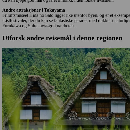
du kan kjøpe god mat og få et innblikk i den lokale livsstilen.
Andre attraksjoner
i Takayama
Friluftsmuseet Hida no Sato ligger like utenfor byen, og er et eksempe
høstfestivaler, der du kan se fantastiske parader med dukker i naturlig s
Furukawa og Shirakawa-go i nærheten.
Utforsk andre reisemål i denne regionen