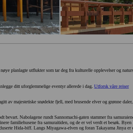
r nøye planlagte utflukter som tar deg fra kulturelle opplevelser og natur
nlegge ditt uforglemmelige eventyr allerede i dag.
Utforsk våre reiser
tt av majestetiske snødekte fjell, med brusende elver og grønne daler,
odt bevart. Nabolagene rundt Sannomachi-gaten stammer fra samuraiene
ere familiehusene fra samuraitiden, og de er vel verdt et besøk. Byen 
oduserte Hida-biff. Langs Miyagawa-elven og foran Takayama Jinya er d