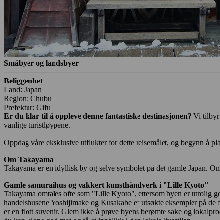
Småbyer og landsbyer
Beliggenhet
Land: Japan
Region: Chubu
Prefektur: Gifu
Er du klar til å oppleve denne fantastiske destinasjonen?
Vi tilby
vanlige turistløypene.
Oppdag våre eksklusive utflukter for dette reisemålet, og begynn å pla
Om Takayama
Takayama er en idyllisk by og selve symbolet på det gamle Japan. Omgi
Gamle samuraihus og vakkert kunsthåndverk i "Lille Kyoto"
Takayama omtales ofte som "Lille Kyoto", ettersom byen er utrolig g
handelshusene Yoshijimake og Kusakabe er utsøkte eksempler på de fin
er en flott suvenir. Glem ikke å prøve byens berømte sake og lokalpr