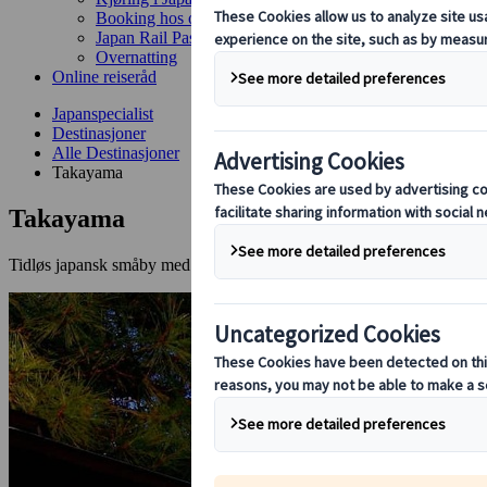
Booking hos oss
Japan Rail Pass
Overnatting
Online reiseråd
Japanspecialist
Destinasjoner
Alle Destinasjoner
Takayama
Takayama
Tidløs japansk småby med brosteinsgater og sjel