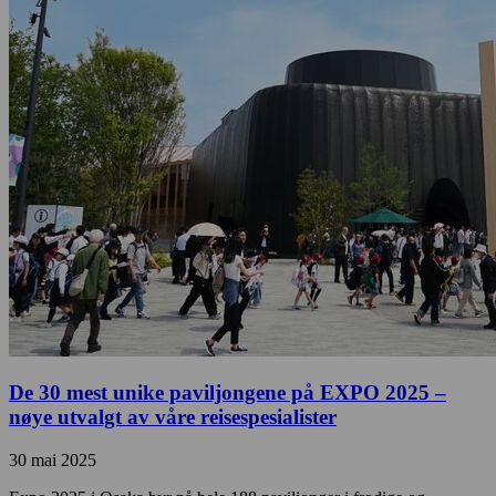
De 30 mest unike paviljongene på EXPO 2025 –
nøye utvalgt av våre reisespesialister
30 mai 2025