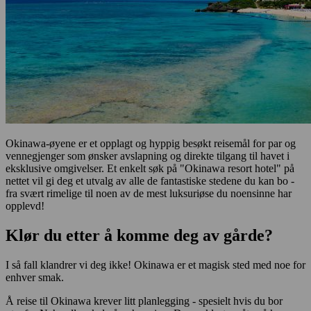
Okinawa-øyene er et opplagt og hyppig besøkt reisemål for par og
vennegjenger som ønsker avslapning og direkte tilgang til havet i
eksklusive omgivelser. Et enkelt søk på "Okinawa resort hotel" på
nettet vil gi deg et utvalg av alle de fantastiske stedene du kan bo -
fra svært rimelige til noen av de mest luksuriøse du noensinne har
opplevd!
Klør du etter å komme deg av gårde?
I så fall klandrer vi deg ikke! Okinawa er et magisk sted med noe for
enhver smak.
Å reise til Okinawa krever litt planlegging - spesielt hvis du bor