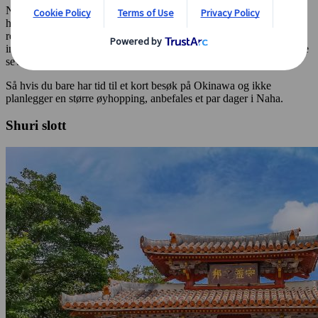
Naha er ofte der de fleste starter sitt Okinawa-eventyr. Det er her
hovedflyplassen ligger, og byen fungerer som et knutepunkt for
reiser rundt på de ulike øyene. Rundt 60 % av øygruppens
innbyggere bor her, og det er også her mange av Okinawas berømte
severdigheter ligger.
Så hvis du bare har tid til et kort besøk på Okinawa og ikke
planlegger en større øyhopping, anbefales et par dager i Naha.
Shuri slott