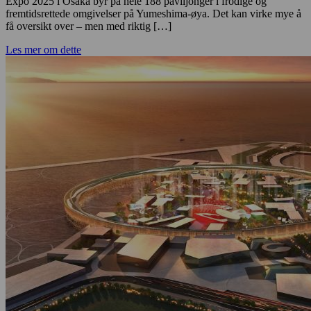
Expo 2025 i Osaka byr på hele 188 paviljonger i frodige og
fremtidsrettede omgivelser på Yumeshima-øya. Det kan virke mye å
få oversikt over – men med riktig […]
Les mer om dette