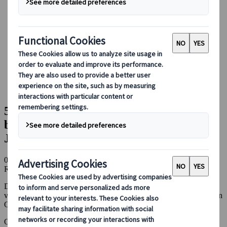
Booking hos oss
Japan Rail Pass
Overnatting
Online reiseråd
Japanspecialist
Blog
Høydepunkter fra destinasjonen
5 (fantastiske) grunner til at du bør besøke Okinawa på din
neste reise til Japan
5 (fantastiske) grunner til at du bør
besøke Okinawa på din neste reise til
Japan
02 jan 2025
Redaktørens valg
Høydepunkter på reisemålet
Drømmer du om pittoreske strender, turkist hav, strålende sol,
varme, spennende kultur og deilig mat? Da er et besøk til øygruppen
Okinawa et opplagt valg for din neste reise til Japan.
Okinawa er Japans sørligste prefektur, og består av i underkant av