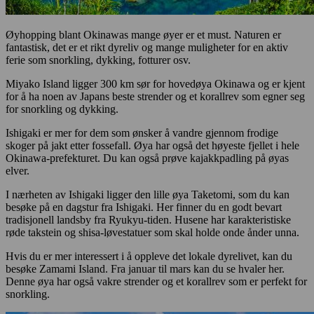
Øyhopping blant Okinawas mange øyer er et must. Naturen er
fantastisk, det er et rikt dyreliv og mange muligheter for en aktiv
ferie som snorkling, dykking, fotturer osv.
Miyako Island ligger 300 km sør for hovedøya Okinawa og er kjent
for å ha noen av Japans beste strender og et korallrev som egner seg
for snorkling og dykking.
Ishigaki er mer for dem som ønsker å vandre gjennom frodige
skoger på jakt etter fossefall. Øya har også det høyeste fjellet i hele
Okinawa-prefekturet. Du kan også prøve kajakkpadling på øyas
elver.
I nærheten av Ishigaki ligger den lille øya Taketomi, som du kan
besøke på en dagstur fra Ishigaki. Her finner du en godt bevart
tradisjonell landsby fra Ryukyu-tiden. Husene har karakteristiske
røde takstein og shisa-løvestatuer som skal holde onde ånder unna.
Hvis du er mer interessert i å oppleve det lokale dyrelivet, kan du
besøke Zamami Island. Fra januar til mars kan du se hvaler her.
Denne øya har også vakre strender og et korallrev som er perfekt for
snorkling.