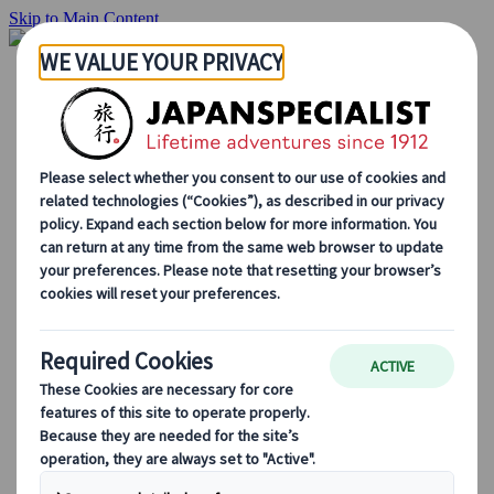
Skip to Main Content
Hjemmesiden
Reiser
Individuelle reiser
Gruppereiser
Kjør-selv ferie
Utflukter
Skreddersydde gruppereiser
Japan Rail Pass
Hvordan vi jobber
Om oss
Vårt team
Bli en del av teamet vårt
Blog
Sesongbaserte reisetips
Høydepunkter fra destinasjonen
Kulturell innsikt
Kulinariske eventyr
Utforsk Japan med tog
Ofte stilte spørsmål
Viktig informasjon
Etikette i Japan
Kjøring i Japan