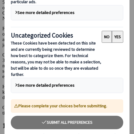
50 bebodde øyer (og rundt 110 ubebodde øyer) som ligger spredt
over en strekning på rundt tusen kilometer fra Kyushu til Taiwan.
Okinawa er også navnet på hovedøya der øygruppens hovedstad,
Naha, ligger.
Fra 1429 til 1879 var Okinawa en del av Ryukyu-riket. Både Japan
og Kina kjempet om herredømmet over Okinawa, noe som innebar
at øyene måtte betale tributt til begge sider. I 1879 ble Okinawa et
japansk prefektur.
Okinawa har et subtropisk klima: Temperaturene varierer fra 15 til
35 grader, noe som gjør det til et perfekt reisemål nesten hele året -
men pass på at du ikke drar dit i regntiden. Unngå juni og
september, og prøv å reise om våren eller høsten hvis du vil unngå
en veldig varm og fuktig sommer.
Hvis du ikke er sikker på når det er best å besøke Okinawa - ta
kontakt med en av
våre reisekonsulenter
. De kan garantert hjelpe
deg med å lage den riktige reiseruten!
Okinawa har mye å by på. Les videre for å se noen av våre forslag
til en flott tur rundt øygruppen.
1. Naha by er både vakker og spennende