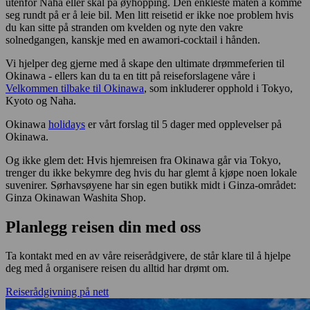
utenfor Naha eller skal på øyhopping. Den enkleste måten å komme
seg rundt på er å leie bil. Men litt reisetid er ikke noe problem hvis
du kan sitte på stranden om kvelden og nyte den vakre
solnedgangen, kanskje med en awamori-cocktail i hånden.
Vi hjelper deg gjerne med å skape den ultimate drømmeferien til
Okinawa - ellers kan du ta en titt på reiseforslagene våre i
Velkommen tilbake til Okinawa
, som inkluderer opphold i Tokyo,
Kyoto og Naha.
Okinawa
holidays
er vårt forslag til 5 dager med opplevelser på
Okinawa.
Og ikke glem det: Hvis hjemreisen fra Okinawa går via Tokyo,
trenger du ikke bekymre deg hvis du har glemt å kjøpe noen lokale
suvenirer. Sørhavsøyene har sin egen butikk midt i Ginza-området:
Ginza Okinawan Washita Shop.
Planlegg reisen din med oss
Ta kontakt med en av våre reiserådgivere, de står klare til å hjelpe
deg med å organisere reisen du alltid har drømt om.
Reiserådgivning på nett