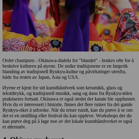
Ordet champuru - Okinawa-dialekt for "blandet" - brukes ofte for å
beskrive kulturen på øyene. De unike tradisjonene er en fargerik
blanding av tradisjonell Ryukyu-kultur og påvirkninger utenfra,
både fra resten av Japan, Asia og USA.
Øyene er kjent for sitt kunsthåndverk som keramikk, glass og
tekstiltrykk, og tradisjonell musikk, sang og dans fra Ryukyu-tiden
praktiseres fortsatt. Okinawa er også stedet der karate ble oppfunnet.
Hvis du er interessert i historie, finnes det flere ruiner fra det gamle
Ryukyu-riket å utforske. Når du reiser rundt, kan du prøve å se om
det er en utstilling eller festival du kan oppleve. Workshops der du
kan prøve deg på å lage noe av det lokale kunsthåndverket er også
et alternativ.