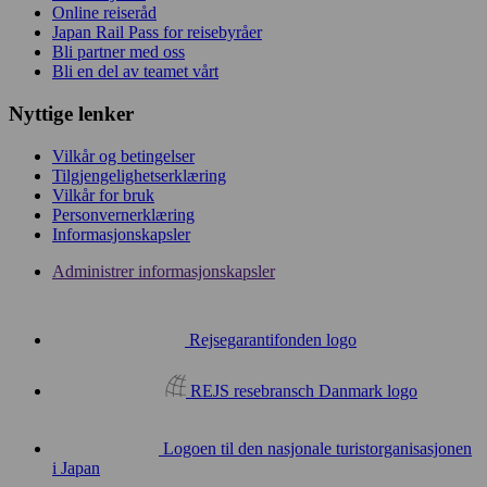
Online reiseråd
Japan Rail Pass for reisebyråer
Bli partner med oss
Bli en del av teamet vårt
Nyttige lenker
Vilkår og betingelser
Tilgjengelighetserklæring
Vilkår for bruk
Personvernerklæring
Informasjonskapsler
Administrer informasjonskapsler
Rejsegarantifonden logo
REJS resebransch Danmark logo
Logoen til den nasjonale turistorganisasjonen
i Japan