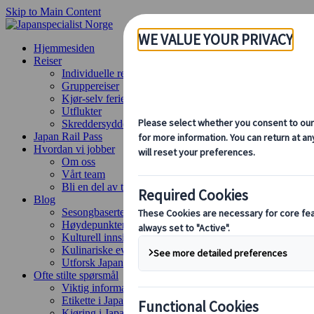
Skip to Main Content
Hjemmesiden
Reiser
Individuelle reiser
Gruppereiser
Kjør-selv ferie
Utflukter
Skreddersydde gruppereiser
Japan Rail Pass
Hvordan vi jobber
Om oss
Vårt team
Bli en del av teamet vårt
Blog
Sesongbaserte reisetips
Høydepunkter fra destinasjonen
Kulturell innsikt
Kulinariske eventyr
Utforsk Japan med tog
Ofte stilte spørsmål
Viktig informasjon
Etikette i Japan
Kjøring i Japan