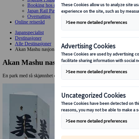
Booking hos oss
Japan Rail Pass
Overnatting
Online reiseråd
Japanspecialist
Destinasjoner
Alle Destinasjoner
Akan Mashu nasjonalpark
Akan Mashu nasjonalpark
En park med rå skjønnhet og noen av landets mest storslåtte landskap