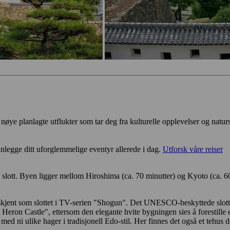
r nøye planlagte utflukter som tar deg fra kulturelle opplevelser og natur
nlegge ditt uforglemmelige eventyr allerede i dag.
Utforsk våre reiser
e slott. Byen ligger mellom Hiroshima (ca. 70 minutter) og Kyoto (ca. 60
kjent som slottet i TV-serien "Shogun". Det UNESCO-beskyttede slottet
Heron Castle", ettersom den elegante hvite bygningen sies å forestille 
d ni ulike hager i tradisjonell Edo-stil. Her finnes det også et tehus d