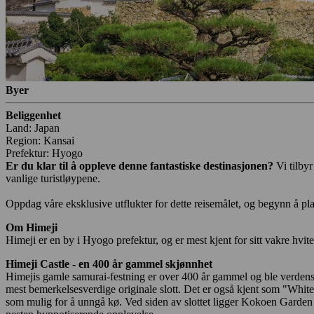
Byer
Beliggenhet
Land: Japan
Region: Kansai
Prefektur: Hyogo
Er du klar til å oppleve denne fantastiske destinasjonen?
Vi tilby
vanlige turistløypene.
Oppdag våre eksklusive utflukter for dette reisemålet, og begynn å pla
Om Himeji
Himeji er en by i Hyogo prefektur, og er mest kjent for sitt vakre hvit
Himeji Castle - en 400 år gammel skjønnhet
Himejis gamle samurai-festning er over 400 år gammel og ble verdens
mest bemerkelsesverdige originale slott. Det er også kjent som "White 
som mulig for å unngå kø. Ved siden av slottet ligger Kokoen Garden me