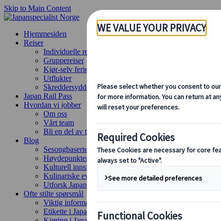
Skip to Main Content
Hjemmesiden
Reiser
Individuelle reiser
Gruppereiser
Kjør-selv ferie
Utflukter
Skreddersydde gruppereiser
Japan Rail Pass
Hvordan vi jobber
Om oss
Vårt team
Bli en del av teamet vårt
Blog
Sesongbaserte reisetips
Høydepunkter fra destinasjonen
Kulturell innsikt
Kulinariske eventyr
Utforsk Japan med tog
Ofte stilte spørsmål
Viktig informasjon
Etikette i Japan
Kjøring i Japan