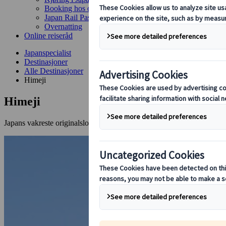
Booking hos oss
Japan Rail Pass
Overnatting
Online reiseråd
Japanspecialist
Destinasjoner
Alle Destinasjoner
Himeji
Himeji
Japans vakreste originalslott - et mesterverk i hvit eleganse