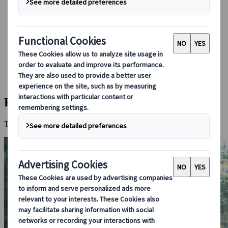
Booking hos oss
Japan Rail Pass
Overnatting
Online reiseråd
Japanspecialist
Destinasjoner
Alle Destinasjoner
Koya-fjellet
Koya-fjellet
Templer, stillhet og åndelig nærvær i cedertrærnes rike