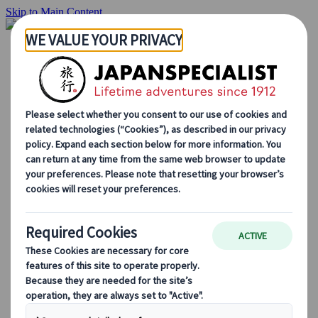
Skip to Main Content
Hjemmesiden
Reiser
Individuelle reiser
Gruppereiser
Kjør-selv ferie
Utflukter
Skreddersydde gruppereiser
Japan Rail Pass
Hvordan vi jobber
Om oss
Vårt team
Bli en del av teamet vårt
Blog
Sesongbaserte reisetips
Høydepunkter fra destinasjonen
Kulturell innsikt
Kulinariske eventyr
Utforsk Japan med tog
Ofte stilte spørsmål
Viktig informasjon
Etikette i Japan
Kjøring i Japan