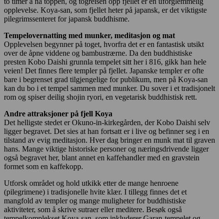
to timer å nå toppen, og togreisen opp fjellet er en uforglemmelig
opplevelse. Koya-san, som fjellet heter på japansk, er det viktigste
pilegrimssenteret for japansk buddhisme.
Tempelovernatting med munker, meditasjon og mat
Opplevelsen begynner på toget, hvorfra det er en fantastisk utsikt
over de åpne viddene og bambustrærne. Da den buddhistiske
presten Kobo Daishi grunnla tempelet sitt her i 816, gikk han hele
veien! Det finnes flere templer på fjellet. Japanske templer er ofte
bare i begrenset grad tilgjengelige for publikum, men på Koya-san
kan du bo i et tempel sammen med munker. Du sover i et tradisjonelt
rom og spiser deilig shojin ryori, en vegetarisk buddhistisk rett.
Andre attraksjoner på fjell Koya
Det helligste stedet er Okuno-in-kirkegården, der Kobo Daishi selv
ligger begravet. Det sies at han fortsatt er i live og befinner seg i en
tilstand av evig meditasjon. Hver dag bringer en munk mat til graven
hans. Mange viktige historiske personer og næringsdrivende ligger
også begravet her, blant annet en kaffehandler med en gravstein
formet som en kaffekopp.
Utforsk området og hold utkikk etter de mange henroene
(pilegrimene) i tradisjonelle hvite klær. I tillegg finnes det et
mangfold av templer og mange muligheter for buddhistiske
aktiviteter, som å skrive sutraer eller meditere. Besøk også
tempelkomplekset Koya-san, som inkluderer Garan-tempelet og