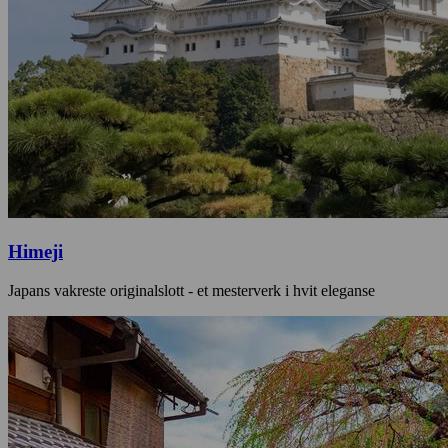
Himeji
Japans vakreste originalslott - et mesterverk i hvit eleganse