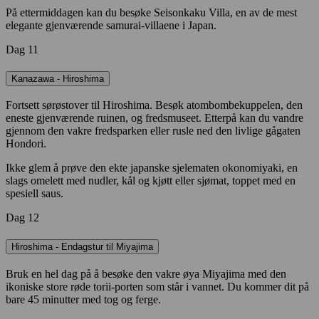
På ettermiddagen kan du besøke Seisonkaku Villa, en av de mest
elegante gjenværende samurai-villaene i Japan.
Dag 11
Kanazawa - Hiroshima
Fortsett sørøstover til Hiroshima. Besøk atombombekuppelen, den
eneste gjenværende ruinen, og fredsmuseet. Etterpå kan du vandre
gjennom den vakre fredsparken eller rusle ned den livlige gågaten
Hondori.
Ikke glem å prøve den ekte japanske sjelematen okonomiyaki, en
slags omelett med nudler, kål og kjøtt eller sjømat, toppet med en
spesiell saus.
Dag 12
Hiroshima - Endagstur til Miyajima
Bruk en hel dag på å besøke den vakre øya Miyajima med den
ikoniske store røde torii-porten som står i vannet. Du kommer dit på
bare 45 minutter med tog og ferge.