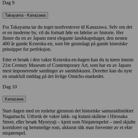
Dag 9
Takayama - Kanazawa
Fra Takayama tar du toget nordvestover til Kanazawa. Selv om det
er en moderne by, vil du fortsatt føle en følelse av historie. Her
finner du en av Japans mest elegante landskapshager, den nesten
400 år gamle Kenroku-en, som ble grunnlagt på gamle kinesiske
prinsipper for perfeksjon.
Etter et besøk i den vakre Kenroku-en-hagen kan du ta turen innom
21st Century Museum of Contemporary Art, som har en av Japans
mest imponerende samlinger av samtidskunst. Deretter kan du nyte
en smakfull middag på det livlige Omicho-markedet.
Dag 10
Kanazawa
Start dagen med en rusletur gjennom det historiske samuraidistriktet
Nagamachi. Utforsk de vakre lakk- og kutani-skålene i Hirosaka
Street, eller besøk Myoryuji – kjent som Ninjatempelet – med skjulte
korridorer og hemmelige rom, akkurat slik man forventer av et ekte
ninjatempel.