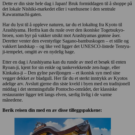
Dette er din siste hele dag i Japan! Bruk formiddagen til å shoppe på
det lokale Nishiki-markedet eller i varehusene i den sentrale
Kawaramachi-gaten.
Har du lyst til å oppleve naturen, tar du et lokaltog fra Kyoto til
Arashiyama. Herfra kan du rusle over den ikoniske Togetsukyo-
broen, som byr på vakker utsikt mot Arashiyamas grønne åser.
Deretter venter den eventyrlige Sagano-bambuskogen – et stille og
vakkert landskap – og like ved ligger det UNESCO-listede Tenryu-
ji-tempelet, omgitt av en nydelig hage.
Etter en dag i Arashiyama kan du runde av med et besøk til enten
Ryoan-ji, kjent for sin enkle og tankevekkende zen-hage, eller
Kinkaku-ji – Den gylne paviljongen – et ikonisk syn med sine
vegger dekket av bladgull. Her får du et sterkt inntrykk av Kyotos
adelige arv. Avslutt gjerne din siste kveld i byen med en tradisjonell
middag i det stemningsfulle Pontocho-området, der klassiske
restauranter ligger tett langs elven, særlig livlig i de varme
månedene.
Berik reisen din med en av disse tilleggspakkene: