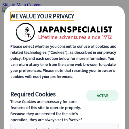
Skip to Main Content
Hjemmesiden
Reiser
Individuelle reiser
Gruppereiser
Kjør-selv ferie
Utflukter
Skreddersydde gruppereiser
Japan Rail Pass
Hvordan vi jobber
Om oss
Vårt team
Bli en del av teamet vårt
Blog
Sesongbaserte reisetips
Høydepunkter fra destinasjonen
Kulturell innsikt
Kulinariske eventyr
Utforsk Japan med tog
Ofte stilte spørsmål
Viktig informasjon
Etikette i Japan
Kjøring i Japan