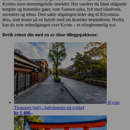
Kyotos mest stemningsfulle områder. Her vandrer du blant eldgamle
templer og historiske gater, som Sannen-zaka, fylt med håndverk,
suvenirer og tehus. Den sakte stigningen leder deg til Kiyomizu-
dera, som troner på en høyde med sin ikoniske treplattform. Herfra
kan du nyte solnedgangen over Kyoto – et uforglemmelig syn.
Berik reisen din med en av disse tilleggspakkene:
Kyoto
Treasures (øst) - halvdagstur på sykkel
kr 1 400,-