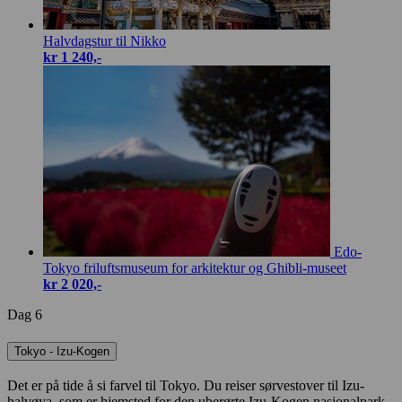
Halvdagstur til Nikko
kr 1 240,-
Edo-
Tokyo friluftsmuseum for arkitektur og Ghibli-museet
kr 2 020,-
Dag 6
Tokyo - Izu-Kogen
Det er på tide å si farvel til Tokyo. Du reiser sørvestover til Izu-
halvøya, som er hjemsted for den uberørte Izu-Kogen nasjonalpark.