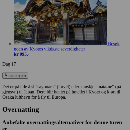
Besøk
noen av Kyotos viktigste severdigheter
kr 995,-
Dag 17
Å reise hjem
Det er på tide å si "sayonara" (farvel) eller kanskje "mata-ne" (på
gjensyn) til Japan. Dere blir hentet på hotellet i Kyoto og kjørt til
Osaka lufthavn for å fly til Europa.
Overnatting
Anbefalte overnattingsalternativer for denne turen
er