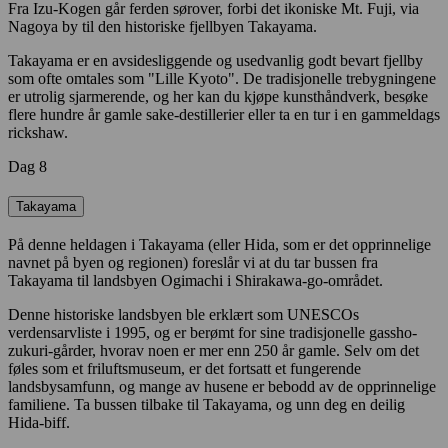
Fra Izu-Kogen går ferden sørover, forbi det ikoniske Mt. Fuji, via
Nagoya by til den historiske fjellbyen Takayama.
Takayama er en avsidesliggende og usedvanlig godt bevart fjellby
som ofte omtales som "Lille Kyoto". De tradisjonelle trebygningene
er utrolig sjarmerende, og her kan du kjøpe kunsthåndverk, besøke
flere hundre år gamle sake-destillerier eller ta en tur i en gammeldags
rickshaw.
Dag 8
Takayama
På denne heldagen i Takayama (eller Hida, som er det opprinnelige
navnet på byen og regionen) foreslår vi at du tar bussen fra
Takayama til landsbyen Ogimachi i Shirakawa-go-området.
Denne historiske landsbyen ble erklært som UNESCOs
verdensarvliste i 1995, og er berømt for sine tradisjonelle gassho-
zukuri-gårder, hvorav noen er mer enn 250 år gamle. Selv om det
føles som et friluftsmuseum, er det fortsatt et fungerende
landsbysamfunn, og mange av husene er bebodd av de opprinnelige
familiene. Ta bussen tilbake til Takayama, og unn deg en deilig
Hida-biff.