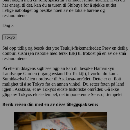
har energi til det, kan du ta turen til Shibuya for å sjekke ut det
livlige nabolaget og besøke noen av de lokale barene og
restaurantene.
Dag 3
Tokyo
Stå opp tidlig og besøk det ytre Tsukiji-fiskemarkedet: Prøv en deilig
donburi sushi (en risbolle med fersk fisk) til frokost på en av de små
restaurantene.
På ettermiddagens sightseeingplan kan du besøke Hamarikyu
Landscape Garden (i gangavstand fra Tsukiji), hvorfra du kan ta
Sumida-elvebåten nordover til Asakusa-området. Dette er en flott
mulighet til å se Tokyo fra en annen vinkel. Du setter foten på land
igjen i Asakusa, et av Tokyos eldste historiske områder. Gå ikke
glipp av Tokyos eldste tempel, det imponerende Senso-ji-tempelet.
Berik reisen din med en av disse tilleggspakkene: