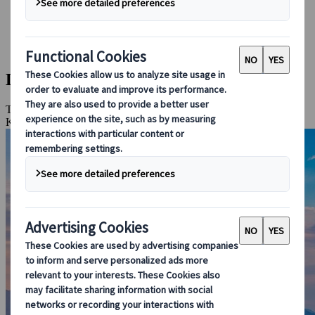
Booking hos oss
Japan Rail Pass
Overnatting
Online reiseråd
Den store rundturen
Tokyo, Miyajima, Hiroshima, Izu-Kogen, Kyoto, Takayama,
Kanazawa, Nara