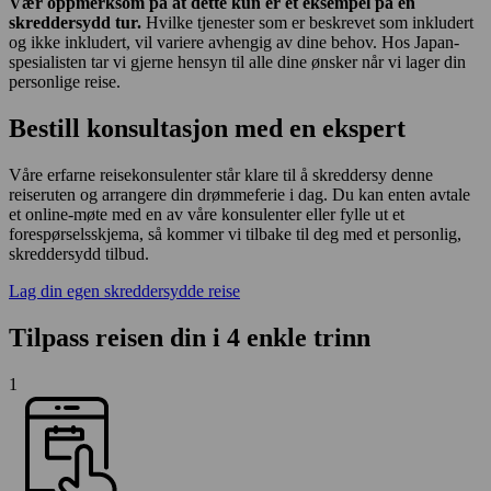
Vær oppmerksom på at dette kun er et eksempel på en
skreddersydd tur.
Hvilke tjenester som er beskrevet som inkludert
og ikke inkludert, vil variere avhengig av dine behov. Hos Japan-
spesialisten tar vi gjerne hensyn til alle dine ønsker når vi lager din
personlige reise.
Bestill konsultasjon med en ekspert
Våre erfarne reisekonsulenter står klare til å skreddersy denne
reiseruten og arrangere din drømmeferie i dag. Du kan enten avtale
et online-møte med en av våre konsulenter eller fylle ut et
forespørselsskjema, så kommer vi tilbake til deg med et personlig,
skreddersydd tilbud.
Lag din egen skreddersydde reise
Tilpass reisen din i 4 enkle trinn
1