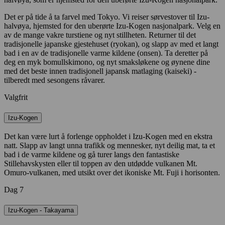
Det er på tide å ta farvel med Tokyo. Vi reiser sørvestover til Izu-
halvøya, hjemsted for den uberørte Izu-Kogen nasjonalpark. Velg en
av de mange vakre turstiene og nyt stillheten. Returner til det
tradisjonelle japanske gjestehuset (ryokan), og slapp av med et langt
bad i en av de tradisjonelle varme kildene (onsen). Ta deretter på
deg en myk bomullskimono, og nyt smaksløkene og øynene dine
med det beste innen tradisjonell japansk matlaging (kaiseki) -
tilberedt med sesongens råvarer.
Valgfrit
Izu-Kogen
Det kan være lurt å forlenge oppholdet i Izu-Kogen med en ekstra
natt. Slapp av langt unna trafikk og mennesker, nyt deilig mat, ta et
bad i de varme kildene og gå turer langs den fantastiske
Stillehavskysten eller til toppen av den utdødde vulkanen Mt.
Omuro-vulkanen, med utsikt over det ikoniske Mt. Fuji i horisonten.
Dag 7
Izu-Kogen - Takayama