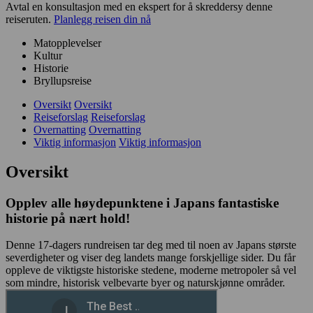
Avtal en konsultasjon med en ekspert for å skreddersy denne
reiseruten.
Planlegg reisen din nå
Matopplevelser
Kultur
Historie
Bryllupsreise
Oversikt
Oversikt
Reiseforslag
Reiseforslag
Overnatting
Overnatting
Viktig informasjon
Viktig informasjon
Oversikt
Opplev alle høydepunktene i Japans fantastiske
historie på nært hold!
Denne 17-dagers rundreisen tar deg med til noen av Japans største
severdigheter og viser deg landets mange forskjellige sider. Du får
oppleve de viktigste historiske stedene, moderne metropoler så vel
som mindre, historisk velbevarte byer og naturskjønne områder.