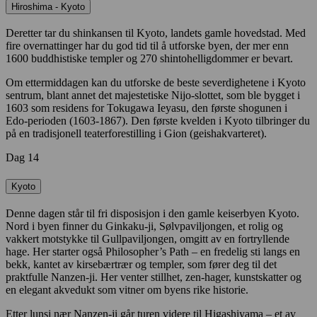
Hiroshima - Kyoto
Deretter tar du shinkansen til Kyoto, landets gamle hovedstad. Med
fire overnattinger har du god tid til å utforske byen, der mer enn
1600 buddhistiske templer og 270 shintohelligdommer er bevart.
Om ettermiddagen kan du utforske de beste severdighetene i Kyoto
sentrum, blant annet det majestetiske Nijo-slottet, som ble bygget i
1603 som residens for Tokugawa Ieyasu, den første shogunen i
Edo-perioden (1603-1867). Den første kvelden i Kyoto tilbringer du
på en tradisjonell teaterforestilling i Gion (geishakvarteret).
Dag 14
Kyoto
Denne dagen står til fri disposisjon i den gamle keiserbyen Kyoto.
Nord i byen finner du Ginkaku-ji, Sølvpaviljongen, et rolig og
vakkert motstykke til Gullpaviljongen, omgitt av en fortryllende
hage. Her starter også Philosopher’s Path – en fredelig sti langs en
bekk, kantet av kirsebærtrær og templer, som fører deg til det
praktfulle Nanzen-ji. Her venter stillhet, zen-hager, kunstskatter og
en elegant akvedukt som vitner om byens rike historie.
Etter lunsj nær Nanzen-ji går turen videre til Higashiyama – et av