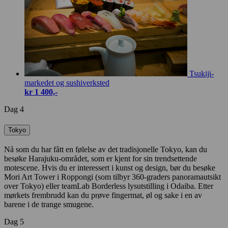
Tsukiji-
markedet og sushiverksted
kr 1 400,-
Dag 4
Tokyo
Nå som du har fått en følelse av det tradisjonelle Tokyo, kan du
besøke Harajuku-området, som er kjent for sin trendsettende
motescene. Hvis du er interessert i kunst og design, bør du besøke
Mori Art Tower i Roppongi (som tilbyr 360-graders panoramautsikt
over Tokyo) eller teamLab Borderless lysutstilling i Odaiba. Etter
mørkets frembrudd kan du prøve fingermat, øl og sake i en av
barene i de trange smugene.
Dag 5