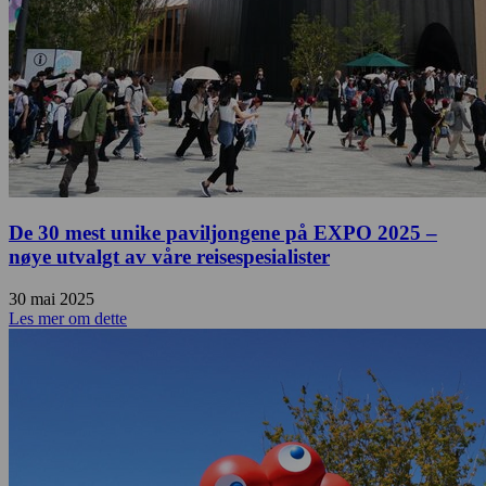
De 30 mest unike paviljongene på EXPO 2025 –
nøye utvalgt av våre reisespesialister
30 mai 2025
Les mer om dette