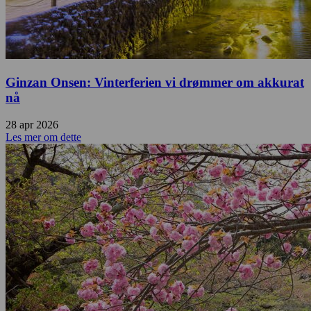
Ginzan Onsen: Vinterferien vi drømmer om akkurat
nå
28 apr 2026
Les mer om dette