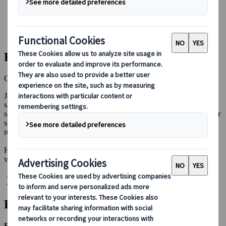
Booking hos oss
Japan Rail Pass
Overnatting
Online reiseråd
Reisemålets høydepunkter i Japan
Oppdag det beste av Japan - ikoniske steder og skjulte skatter
Japan er et land fullt av kontraster, der eldgamle templer
sameksisterer med moderne underverk, og pulserende storbyer
sømløst blander seg med fredfylt naturskjønnhet. Fra ikoniske steder
som Kyotos historiske distrikter til Tokyos neonlys og Hokkaidos
rolige fjellskjønnhet - mulighetene er uendelige.
Her finner du detaljerte guider til Japans must-see-destinasjoner, fra
verdenskjente landemerker til skjulte perler som vil imponere deg.
Les våre nyeste artikler
Filtre
Filtrer etter: