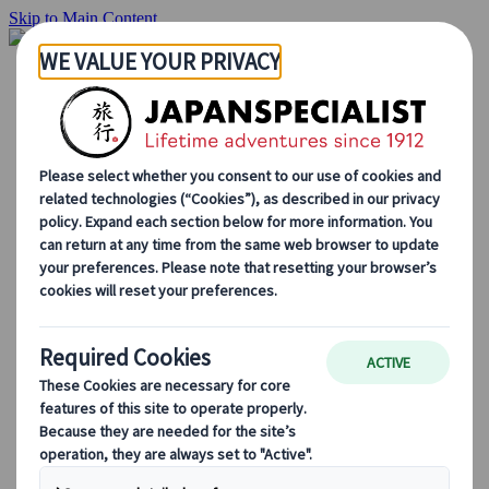
Skip to Main Content
Hjemmesiden
Reiser
Individuelle reiser
Gruppereiser
Kjør-selv ferie
Utflukter
Skreddersydde gruppereiser
Japan Rail Pass
Hvordan vi jobber
Om oss
Vårt team
Bli en del av teamet vårt
Blog
Sesongbaserte reisetips
Høydepunkter fra destinasjonen
Kulturell innsikt
Kulinariske eventyr
Utforsk Japan med tog
Ofte stilte spørsmål
Viktig informasjon
Etikette i Japan
Kjøring i Japan