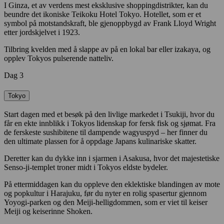
I Ginza, et av verdens mest eksklusive shoppingdistrikter, kan du
beundre det ikoniske Teikoku Hotel Tokyo. Hotellet, som er et
symbol på motstandskraft, ble gjenoppbygd av Frank Lloyd Wright
etter jordskjelvet i 1923.
Tilbring kvelden med å slappe av på en lokal bar eller izakaya, og
opplev Tokyos pulserende natteliv.
Dag 3
Tokyo
Start dagen med et besøk på den livlige markedet i Tsukiji, hvor du
får en ekte innblikk i Tokyos lidenskap for fersk fisk og sjømat. Fra
de ferskeste sushibitene til dampende wagyuspyd – her finner du
den ultimate plassen for å oppdage Japans kulinariske skatter.
Deretter kan du dykke inn i sjarmen i Asakusa, hvor det majestetiske
Senso-ji-templet troner midt i Tokyos eldste bydeler.
På ettermiddagen kan du oppleve den eklektiske blandingen av mote
og popkultur i Harajuku, før du nyter en rolig spasertur gjennom
Yoyogi-parken og den Meiji-helligdommen, som er viet til keiser
Meiji og keiserinne Shoken.