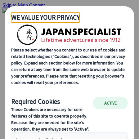
Skip to Main Content
Hjemmesiden
Reiser
Individuelle reiser
Gruppereiser
Kjør-selv ferie
Utflukter
Skreddersydde gruppereiser
Japan Rail Pass
Hvordan vi jobber
Om oss
Vårt team
Bli en del av teamet vårt
Blog
Sesongbaserte reisetips
Høydepunkter fra destinasjonen
Kulturell innsikt
Kulinariske eventyr
Utforsk Japan med tog
Ofte stilte spørsmål
Viktig informasjon
Etikette i Japan
Kjøring i Japan