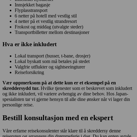
Innsjekket bagasje
Flyplasstransport
6 netter på hotell med vestlig stil
4 netter på et vestlig strandresort
Frokost og middag (utvalgte steder)
Transportbilletter mellom destinasjoner
Hva er
ikke
inkludert
Lokal transport (busser, t-bane, drosjer)
Lokal byskatt som må betales på stedet
Valgfrie utflukter og sightseeingturer
Reiseforsikring
Vær oppmerksom på at dette kun er et eksempel på en
skreddersydd tur.
Hvilke tjenester som er beskrevet som inkludert
og ikke inkludert, vil variere avhengig av dine behov. Hos Japan-
spesialisten tar vi gjerne hensyn til alle dine ønsker når vi lager din
personlige reise.
Bestill konsultasjon med en ekspert
Våre erfarne reisekonsulenter står klare til å skreddersy denne
reiseruten og arrangere din drømmeferie i dag. Du kan enten avtale