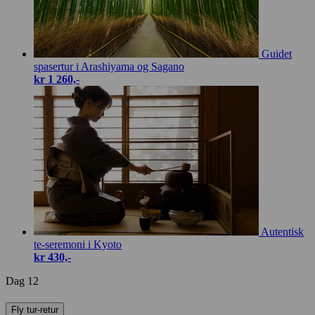
Guidet
spasertur i Arashiyama og Sagano
kr 1 260,-
Autentisk
te-seremoni i Kyoto
kr 430,-
Dag 12
Fly tur-retur