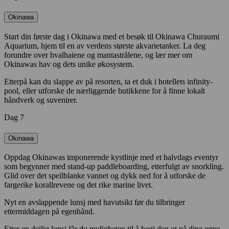
Okinawa
Start din første dag i Okinawa med et besøk til Okinawa Churaumi
Aquarium, hjem til en av verdens største akvarietanker. La deg
forundre over hvalhaiene og mantastrålene, og lær mer om
Okinawas hav og dets unike økosystem.
Etterpå kan du slappe av på resorten, ta et duk i hotellets infinity-
pool, eller utforske de nærliggende butikkene for å finne lokalt
håndverk og suvenirer.
Dag 7
Okinawa
Oppdag Okinawas imponerende kystlinje med et halvdags eventyr
som begynner med stand-up paddleboarding, etterfulgt av snorkling.
Glid over det speilblanke vannet og dykk ned for å utforske de
fargerike korallrevene og det rike marine livet.
Nyt en avslappende lunsj med havutsikt før du tilbringer
ettermiddagen på egenhånd.
Etter en deilig lunsj får du muligheten til å begi deg ut på dine egne