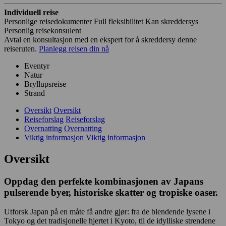
Individuell reise
Personlige reisedokumenter
Full fleksibilitet
Kan skreddersys
Personlig reisekonsulent
Avtal en konsultasjon med en ekspert for å skreddersy denne
reiseruten.
Planlegg reisen din nå
Eventyr
Natur
Bryllupsreise
Strand
Oversikt
Oversikt
Reiseforslag
Reiseforslag
Overnatting
Overnatting
Viktig informasjon
Viktig informasjon
Oversikt
Oppdag den perfekte kombinasjonen av Japans
pulserende byer, historiske skatter og tropiske oaser.
Utforsk Japan på en måte få andre gjør: fra de blendende lysene i
Tokyo og det tradisjonelle hjertet i Kyoto, til de idylliske strendene