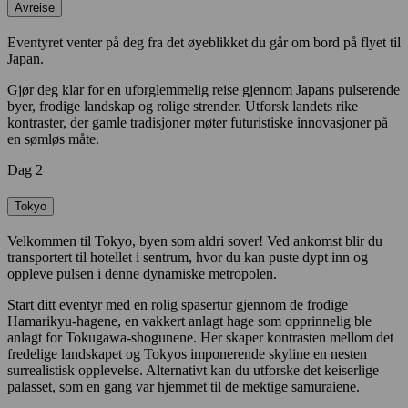
Avreise
Eventyret venter på deg fra det øyeblikket du går om bord på flyet til
Japan.
Gjør deg klar for en uforglemmelig reise gjennom Japans pulserende
byer, frodige landskap og rolige strender. Utforsk landets rike
kontraster, der gamle tradisjoner møter futuristiske innovasjoner på
en sømløs måte.
Dag 2
Tokyo
Velkommen til Tokyo, byen som aldri sover! Ved ankomst blir du
transportert til hotellet i sentrum, hvor du kan puste dypt inn og
oppleve pulsen i denne dynamiske metropolen.
Start ditt eventyr med en rolig spasertur gjennom de frodige
Hamarikyu-hagene, en vakkert anlagt hage som opprinnelig ble
anlagt for Tokugawa-shogunene. Her skaper kontrasten mellom det
fredelige landskapet og Tokyos imponerende skyline en nesten
surrealistisk opplevelse. Alternativt kan du utforske det keiserlige
palasset, som en gang var hjemmet til de mektige samuraiene.