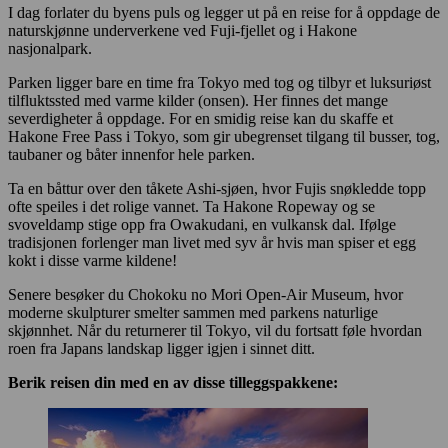
I dag forlater du byens puls og legger ut på en reise for å oppdage de
naturskjønne underverkene ved Fuji-fjellet og i Hakone
nasjonalpark.
Parken ligger bare en time fra Tokyo med tog og tilbyr et luksuriøst
tilfluktssted med varme kilder (onsen). Her finnes det mange
severdigheter å oppdage. For en smidig reise kan du skaffe et
Hakone Free Pass i Tokyo, som gir ubegrenset tilgang til busser, tog,
taubaner og båter innenfor hele parken.
Ta en båttur over den tåkete Ashi-sjøen, hvor Fujis snøkledde topp
ofte speiles i det rolige vannet. Ta Hakone Ropeway og se
svoveldamp stige opp fra Owakudani, en vulkansk dal. Ifølge
tradisjonen forlenger man livet med syv år hvis man spiser et egg
kokt i disse varme kildene!
Senere besøker du Chokoku no Mori Open-Air Museum, hvor
moderne skulpturer smelter sammen med parkens naturlige
skjønnhet. Når du returnerer til Tokyo, vil du fortsatt føle hvordan
roen fra Japans landskap ligger igjen i sinnet ditt.
Berik reisen din med en av disse tilleggspakkene: