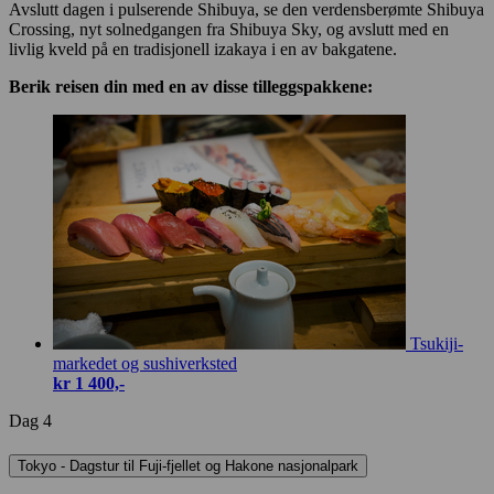
Avslutt dagen i pulserende Shibuya, se den verdensberømte Shibuya
Crossing, nyt solnedgangen fra Shibuya Sky, og avslutt med en
livlig kveld på en tradisjonell izakaya i en av bakgatene.
Berik reisen din med en av disse tilleggspakkene:
Tsukiji-
markedet og sushiverksted
kr 1 400,-
Dag 4
Tokyo - Dagstur til Fuji-fjellet og Hakone nasjonalpark