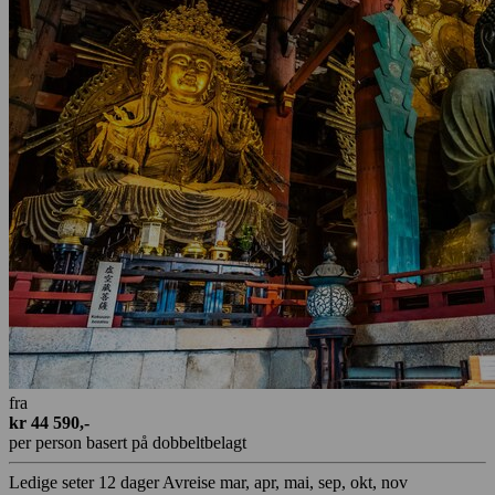
fra
kr 44 590,-
per person basert på dobbeltbelagt
Ledige seter
12 dager
Avreise mar, apr, mai, sep, okt, nov