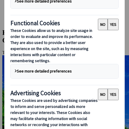
Booking hos oss
Japan Rail Pass
Overnatting
Online reiseråd
Kontraster i Japan: Tokyo, Kyoto og
Okinawas skjulte skatter
Tokyo, Hovedøya Okinawa, Kyoto