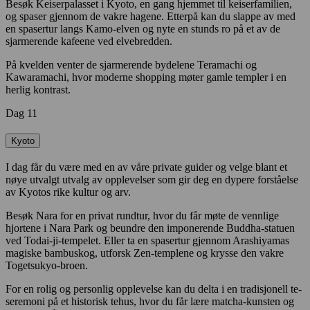
Besøk Keiserpalasset i Kyoto, en gang hjemmet til keiserfamilien,
og spaser gjennom de vakre hagene. Etterpå kan du slappe av med
en spasertur langs Kamo-elven og nyte en stunds ro på et av de
sjarmerende kafeene ved elvebredden.
På kvelden venter de sjarmerende bydelene Teramachi og
Kawaramachi, hvor moderne shopping møter gamle templer i en
herlig kontrast.
Dag 11
Kyoto
I dag får du være med en av våre private guider og velge blant et
nøye utvalgt utvalg av opplevelser som gir deg en dypere forståelse
av Kyotos rike kultur og arv.
Besøk Nara for en privat rundtur, hvor du får møte de vennlige
hjortene i Nara Park og beundre den imponerende Buddha-statuen
ved Todai-ji-tempelet. Eller ta en spasertur gjennom Arashiyamas
magiske bambuskog, utforsk Zen-templene og krysse den vakre
Togetsukyo-broen.
For en rolig og personlig opplevelse kan du delta i en tradisjonell te-
seremoni på et historisk tehus, hvor du får lære matcha-kunsten og