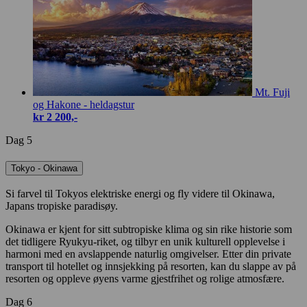
Mt. Fuji
og Hakone - heldagstur
kr 2 200,-
Dag 5
Tokyo - Okinawa
Si farvel til Tokyos elektriske energi og fly videre til Okinawa,
Japans tropiske paradisøy.
Okinawa er kjent for sitt subtropiske klima og sin rike historie som
det tidligere Ryukyu-riket, og tilbyr en unik kulturell opplevelse i
harmoni med en avslappende naturlig omgivelser. Etter din private
transport til hotellet og innsjekking på resorten, kan du slappe av på
resorten og oppleve øyens varme gjestfrihet og rolige atmosfære.
Dag 6