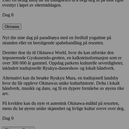
eventyr i løpet av ettermiddagen.
Dag 8
Okinawa
Nyt din siste dag på paradisøya med en fredfull yogatime på
stranden eller en beroligende spabehandling på resorten.
Deretter drar du til Okinawa World, hvor du kan utforske den
imponerende Gyokusendo-grotten, en kalksteinsformasjon som er
over 300 000 år gammel. Oppdag parkens kulturelle severdigheter,
inkludert tradisjonelle Ryukyu-danseshow og lokalt håndverk.
Alternativt kan du besøke Ryukyu Mura, en tradisjonell landsby
hvor du får oppleve Okinawas unike kulturhistorie. Delta i lokalt
håndverk, musikk og dans, og få en dypere forståelse av øyens rike
arv.
På kvelden kan du nyte et autentisk Okinawa-måltid på resorten,
mens du lar øyens unike skjønnhet og livlige kultur sveve over deg.
Dag 9