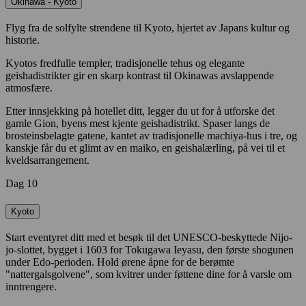
Okinawa - Kyoto
Flyg fra de solfylte strendene til Kyoto, hjertet av Japans kultur og
historie.
Kyotos fredfulle templer, tradisjonelle tehus og elegante
geishadistrikter gir en skarp kontrast til Okinawas avslappende
atmosfære.
Etter innsjekking på hotellet ditt, legger du ut for å utforske det
gamle Gion, byens mest kjente geishadistrikt. Spaser langs de
brosteinsbelagte gatene, kantet av tradisjonelle machiya-hus i tre, og
kanskje får du et glimt av en maiko, en geishalærling, på vei til et
kveldsarrangement.
Dag 10
Kyoto
Start eventyret ditt med et besøk til det UNESCO-beskyttede Nijo-
jo-slottet, bygget i 1603 for Tokugawa Ieyasu, den første shogunen
under Edo-perioden. Hold ørene åpne for de berømte
"nattergalsgolvene", som kvitrer under føttene dine for å varsle om
inntrengere.