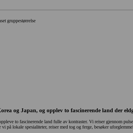
set gruppestørrelse
rea og Japan, og opplev to fascinerende land der eldg
eve to fascinerende land fulle av kontraster. Vi reiser gjennom pulsere
i på lokale spesialiteter, reiser med tog og ferge, besøker uforglemmel