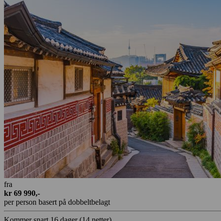
fra
kr 69 990,-
per person basert på dobbeltbelagt
Kommer snart
16 dager
(14 netter)