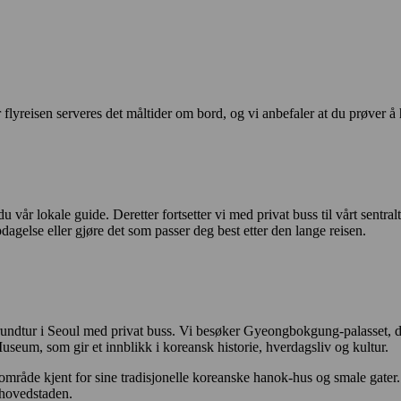
eisen serveres det måltider om bord, og vi anbefaler at du prøver å hvile
år lokale guide. Deretter fortsetter vi med privat buss til vårt sentral
pdagelse eller gjøre det som passer deg best etter den lange reisen.
 rundtur i Seoul med privat buss. Vi besøker Gyeongbokgung-palasset, de
 Museum, som gir et innblikk i koreansk historie, hverdagsliv og kultur.
område kjent for sine tradisjonelle koreanske hanok-hus og smale gate
 hovedstaden.