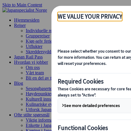
Skip to Main Content
Hjemmesiden
Reiser
Individuelle reiser
Gruppereiser
Kjør-selv ferie
Utflukter
Skreddersydde gruppereiser
Japan Rail Pass
Hvordan vi jobber
Om oss
Vårt team
Bli en del av teamet vårt
Blog
Sesongbaserte reisetips
Høydepunkter fra destinasjonen
Kulturell innsikt
Kulinariske eventyr
Utforsk Japan med tog
Ofte stilte spørsmål
Viktig informasjon
Etikette i Japan
Kjøring i Japan