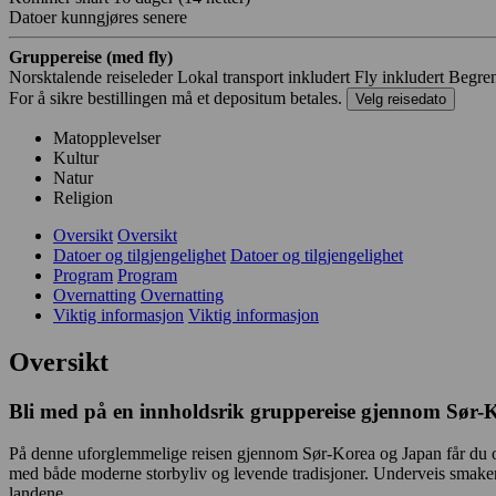
Datoer kunngjøres senere
Gruppereise (med fly)
Norsktalende reiseleder
Lokal transport inkludert
Fly inkludert
Begren
For å sikre bestillingen må et depositum betales.
Velg reisedato
Matopplevelser
Kultur
Natur
Religion
Oversikt
Oversikt
Datoer og tilgjengelighet
Datoer og tilgjengelighet
Program
Program
Overnatting
Overnatting
Viktig informasjon
Viktig informasjon
Oversikt
Bli med på en innholdsrik gruppereise gjennom Sør-Ko
På denne uforglemmelige reisen gjennom Sør-Korea og Japan får du oppl
med både moderne storbyliv og levende tradisjoner. Underveis smaker v
landene.