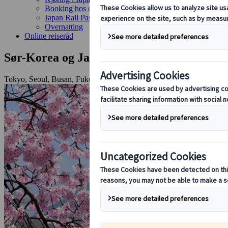
Booking hos oss
Japan Rail Pass
Overnatting
Online reiseråd
Sør-Korea og Japan: Storbyer og tradisjo
Tokyo, Seoul, Busan, Fukuoka, Kyoto, Gyeongju, Nara, Hiroshima