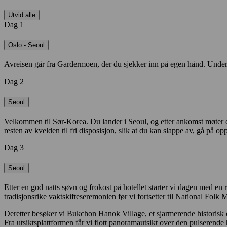
Utvid alle
Dag 1
Oslo - Seoul
Avreisen går fra Gardermoen, der du sjekker inn på egen hånd. Under flyr
Dag 2
Seoul
Velkommen til Sør-Korea. Du lander i Seoul, og etter ankomst møter du v
resten av kvelden til fri disposisjon, slik at du kan slappe av, gå på op
Dag 3
Seoul
Etter en god natts søvn og frokost på hotellet starter vi dagen med en
tradisjonsrike vaktskifteseremonien før vi fortsetter til National Folk
Deretter besøker vi Bukchon Hanok Village, et sjarmerende historisk 
Fra utsiktsplattformen får vi flott panoramautsikt over den pulserende