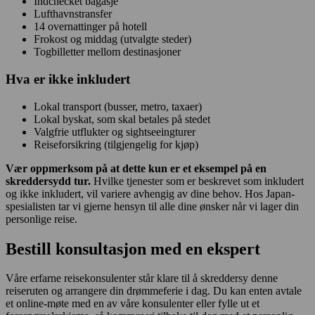
Indchecket bagasje
Lufthavnstransfer
14 overnattinger på hotell
Frokost og middag (utvalgte steder)
Togbilletter mellom destinasjoner
Hva er
ikke
inkludert
Lokal transport (busser, metro, taxaer)
Lokal byskat, som skal betales på stedet
Valgfrie utflukter og sightseeingturer
Reiseforsikring (tilgjengelig for kjøp)
Vær oppmerksom på at dette kun er et eksempel på en
skreddersydd tur.
Hvilke tjenester som er beskrevet som inkludert
og ikke inkludert, vil variere avhengig av dine behov. Hos Japan-
spesialisten tar vi gjerne hensyn til alle dine ønsker når vi lager din
personlige reise.
Bestill konsultasjon med en ekspert
Våre erfarne reisekonsulenter står klare til å skreddersy denne
reiseruten og arrangere din drømmeferie i dag. Du kan enten avtale
et online-møte med en av våre konsulenter eller fylle ut et