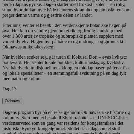
perle i Japans øyrike. Dagen starter med frokost i solen – en rolig
stund hvor du kan nyte både naturens skjønnhet og atmosfæren som
preger denne varme og gjestfrie delen av landet.
Etter lunsj venter et besøk i den verdenskjente botaniske hagen på
øya. Her kan du vandre gjennom et rikt og frodig landskap med
over 1 300 arter av tropiske og subtropiske planter, supplert med
variert dyreliv. Hagen byr på både ro og undring – og gir innsikt i
Okinawas unike økosystem.
Når kvelden senker seg, går turen til Kokusai Dori – øyas livligste
boulevard. Her venter lokale butikker, kulturinnslag og kveldsliv.
Nyt håndverk, tradisjonell musikk og en middag basert på fersk fisk
og lokale spesialiteter – en stemningsfull avslutning på en dag fylt
med natur og kultur.
Dag 13
Okinawa
Dagens program byr på en reise gjennom Okinawas rike historie og
kulturarv. Start med et besøk til Shurijo-slottet – et UNESCO-listet
verdensarvsted som en gang var residens for kongefamilien i det
historiske Ryukyu-kongedømmet. Slottet står i dag som et stolt
symbol på øyas selvstendige identitet og levende kulturhistorie.