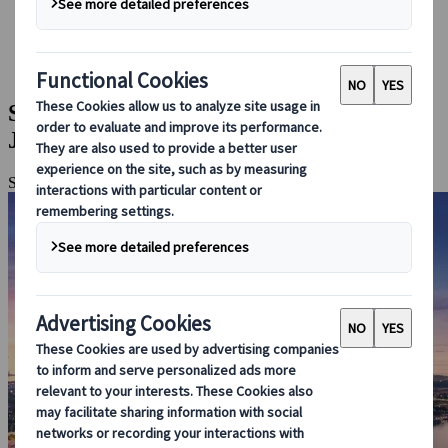
Booking hos oss
Japan Rail Pass
Overnatting
Online reiseråd
Storby og tradisjoner fra Singapore til
Japan
Singapore, Tokyo, Kyoto, Osaka, Hovedøya Okinawa