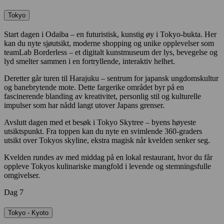
Tokyo
Start dagen i Odaiba – en futuristisk, kunstig øy i Tokyo-bukta. Her
kan du nyte sjøutsikt, moderne shopping og unike opplevelser som
teamLab Borderless – et digitalt kunstmuseum der lys, bevegelse og
lyd smelter sammen i en fortryllende, interaktiv helhet.
Deretter går turen til Harajuku – sentrum for japansk ungdomskultur
og banebrytende mote. Dette fargerike området byr på en
fascinerende blanding av kreativitet, personlig stil og kulturelle
impulser som har nådd langt utover Japans grenser.
Avslutt dagen med et besøk i Tokyo Skytree – byens høyeste
utsiktspunkt. Fra toppen kan du nyte en svimlende 360-graders
utsikt over Tokyos skyline, ekstra magisk når kvelden senker seg.
Kvelden rundes av med middag på en lokal restaurant, hvor du får
oppleve Tokyos kulinariske mangfold i levende og stemningsfulle
omgivelser.
Dag 7
Tokyo - Kyoto