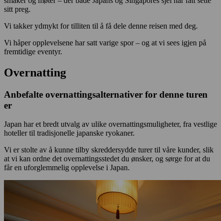
smaker og møter – der både Japans og Singapores sjel har fått sette
sitt preg.
Vi takker ydmykt for tilliten til å få dele denne reisen med deg.
Vi håper opplevelsene har satt varige spor – og at vi sees igjen på
fremtidige eventyr.
Overnatting
Anbefalte overnattingsalternativer for denne turen
er
Japan har et bredt utvalg av ulike overnattingsmuligheter, fra vestlige
hoteller til tradisjonelle japanske ryokaner.
Vi er stolte av å kunne tilby skreddersydde turer til våre kunder, slik
at vi kan ordne det overnattingsstedet du ønsker, og sørge for at du
får en uforglemmelig opplevelse i Japan.