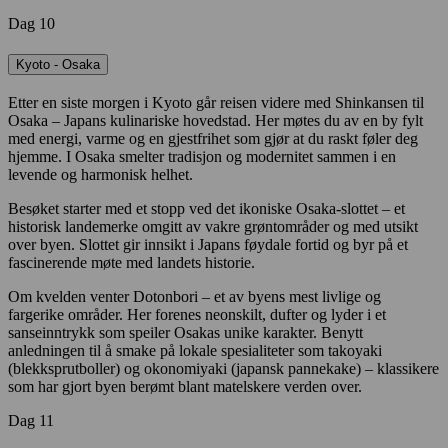
Dag 10
Kyoto - Osaka
Etter en siste morgen i Kyoto går reisen videre med Shinkansen til
Osaka – Japans kulinariske hovedstad. Her møtes du av en by fylt
med energi, varme og en gjestfrihet som gjør at du raskt føler deg
hjemme. I Osaka smelter tradisjon og modernitet sammen i en
levende og harmonisk helhet.
Besøket starter med et stopp ved det ikoniske Osaka-slottet – et
historisk landemerke omgitt av vakre grøntområder og med utsikt
over byen. Slottet gir innsikt i Japans føydale fortid og byr på et
fascinerende møte med landets historie.
Om kvelden venter Dotonbori – et av byens mest livlige og
fargerike områder. Her forenes neonskilt, dufter og lyder i et
sanseinntrykk som speiler Osakas unike karakter. Benytt
anledningen til å smake på lokale spesialiteter som takoyaki
(blekksprutboller) og okonomiyaki (japansk pannekake) – klassikere
som har gjort byen berømt blant matelskere verden over.
Dag 11