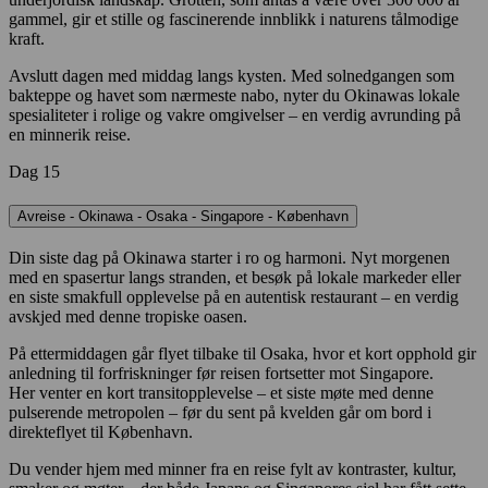
gammel, gir et stille og fascinerende innblikk i naturens tålmodige
kraft.
Avslutt dagen med middag langs kysten. Med solnedgangen som
bakteppe og havet som nærmeste nabo, nyter du Okinawas lokale
spesialiteter i rolige og vakre omgivelser – en verdig avrunding på
en minnerik reise.
Dag 15
Avreise - Okinawa - Osaka - Singapore - København
Din siste dag på Okinawa starter i ro og harmoni. Nyt morgenen
med en spasertur langs stranden, et besøk på lokale markeder eller
en siste smakfull opplevelse på en autentisk restaurant – en verdig
avskjed med denne tropiske oasen.
På ettermiddagen går flyet tilbake til Osaka, hvor et kort opphold gir
anledning til forfriskninger før reisen fortsetter mot Singapore.
Her venter en kort transitopplevelse – et siste møte med denne
pulserende metropolen – før du sent på kvelden går om bord i
direkteflyet til København.
Du vender hjem med minner fra en reise fylt av kontraster, kultur,