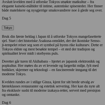
Avslutt kvelden med å utforske Tokyos utsøkte matkultur – fra
elegante kaiseki-måltider til intime, autentiske spisesteder. Her finner
både matelskere og nysgjerrige smaksvandrere noe å glede seg over.
Dag 5
Tokyo
Bruk din første heldag i Japan til å utforske Tokyos mangefasetterte
sjel. Start i det historiske Asakusa-området, der det ikoniske Senso-
ji-tempelet reiser seg som et symbol på byens rike kulturarv. Dette er
Tokyos eldste og mest besøkte tempel – et sted der tradisjon og
spiritualitet lever midt i storbyens puls.
Deretter går turen til Akihabara – hjertet av japansk elektronikk og
popkultur. Her møtes du av et levende og fargerikt miljø, fylt med
butikker, skjermer og teknologi – en fascinerende inngang til det
moderne Tokyo.
Kvelden rundes av i stilige Ginza, kjent for sitt brede utvalg av
førsteklasses restauranter og estetisk servering. Her kan du nyte alt
fra eksklusiv sushi til moderne izakaya-retter, servert med presisjon
og omtanke.
Dag 6