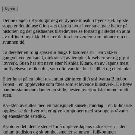
Kyoto
Denne dagen i Kyoto gir deg en dypere innsikt i byens sjel. Første
stopp er det tidløse Gion – et distrikt hvor hver smal gate bærer på
historier, og der geishaenes tilstedeværelse fortsatt gir stedet en aura
av raffinert mystikk. Her trer du inn i en verden som minner om en
svunnen tid.
Ta deretter en rolig spasertur langs Filosofens sti – en vakker
gangvei ved en kanal, omkranset av templer, kirsebærtrær og grønt
løvverk. Stien har sitt navn etter Nishida Kitaro, en av Japans mest
innflytelsesrike filosofer, som ofte vandret her i stillhet og ettertanke.
Etter lunsj på en lokal restaurant går turen til Arashiyama Bamboo
Forest – en opplevelse som føles som et levende kunstverk. De høye
bambusstammene danner en stille, nesten overjordisk ramme rundt
stien.
Kvelden avsluttes med en tradisjonell kaiseki-middag – en kulinarisk
opplevelse der hver rett er nøye komponert med sesongens råvarer
og enestående estetikk.
Kyoto er det ideelle stedet for å oppleve Japans indre vesen – der
kultur, tradisjon og skjønnhet smelter sammen i fullkommen