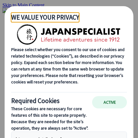
Skip to Main Content
Hjemmesiden
Reiser
Individuelle reiser
Gruppereiser
Kjør-selv ferie
Utflukter
Skreddersydde gruppereiser
Japan Rail Pass
Hvordan vi jobber
Om oss
Vårt team
Bli en del av teamet vårt
Blog
Sesongbaserte reisetips
Høydepunkter fra destinasjonen
Kulturell innsikt
Kulinariske eventyr
Utforsk Japan med tog
Ofte stilte spørsmål
Viktig informasjon
Etikette i Japan
Kjøring i Japan