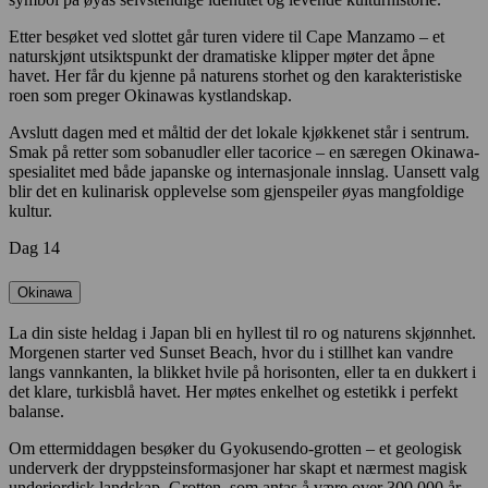
Etter besøket ved slottet går turen videre til Cape Manzamo – et
naturskjønt utsiktspunkt der dramatiske klipper møter det åpne
havet. Her får du kjenne på naturens storhet og den karakteristiske
roen som preger Okinawas kystlandskap.
Avslutt dagen med et måltid der det lokale kjøkkenet står i sentrum.
Smak på retter som sobanudler eller tacorice – en særegen Okinawa-
spesialitet med både japanske og internasjonale innslag. Uansett valg
blir det en kulinarisk opplevelse som gjenspeiler øyas mangfoldige
kultur.
Dag 14
Okinawa
La din siste heldag i Japan bli en hyllest til ro og naturens skjønnhet.
Morgenen starter ved Sunset Beach, hvor du i stillhet kan vandre
langs vannkanten, la blikket hvile på horisonten, eller ta en dukkert i
det klare, turkisblå havet. Her møtes enkelhet og estetikk i perfekt
balanse.
Om ettermiddagen besøker du Gyokusendo-grotten – et geologisk
underverk der dryppsteinsformasjoner har skapt et nærmest magisk
underjordisk landskap. Grotten, som antas å være over 300 000 år