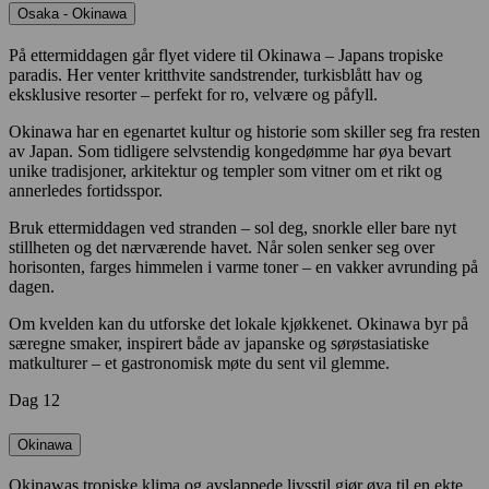
Osaka - Okinawa
På ettermiddagen går flyet videre til Okinawa – Japans tropiske
paradis. Her venter kritthvite sandstrender, turkisblått hav og
eksklusive resorter – perfekt for ro, velvære og påfyll.
Okinawa har en egenartet kultur og historie som skiller seg fra resten
av Japan. Som tidligere selvstendig kongedømme har øya bevart
unike tradisjoner, arkitektur og templer som vitner om et rikt og
annerledes fortidsspor.
Bruk ettermiddagen ved stranden – sol deg, snorkle eller bare nyt
stillheten og det nærværende havet. Når solen senker seg over
horisonten, farges himmelen i varme toner – en vakker avrunding på
dagen.
Om kvelden kan du utforske det lokale kjøkkenet. Okinawa byr på
særegne smaker, inspirert både av japanske og sørøstasiatiske
matkulturer – et gastronomisk møte du sent vil glemme.
Dag 12
Okinawa
Okinawas tropiske klima og avslappede livsstil gjør øya til en ekte