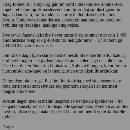
I dag forlater du Tokyo og går om bord i det ikoniske Shinkansen-
toget – et teknologisk mesterverk som fører deg sømløst gjennom
Japans landskap, fra fremtidens storby til det historiske hjertet i
Kyoto. Underveis åpner det seg et vakkert panorama av moderne
bybilder og fredelige, landlige omgivelser.
Kyoto var Japans keiserby i over tusen år og rommer mer enn 1 400
buddhistiske templer og 400 shinto-helligdommer – 17 av dem på
UNESCOs verdensarvliste.
Din første dag i byen starter med et besøk til det berømte Kinkaku-ji,
Gullpaviljongen – et gyllent tempel som speiler seg i en stille dam.
Like i nærheten finner du Ginkaku-ji, Sølvpaviljongen, kjent for sin
harmoniske zen-hage og lavmælte, men uttrykksfulle arkitektur.
Et høydepunkt er også Fushimi Inari-taisha, med sine tusenvis av
røde torii-porter som slynger seg gjennom skogen i en nærmest
magisk atmosfære.
Avslutt dagen med et måltid inspirert av det lokale kjøkkenet – fra
elegante kaiseki-retter til tradisjonelle spesialiteter. Kvelden avrundes
med ro, historie og smaker i perfekt harmoni med Kyotos kulturelle
dybde.
Dag 8