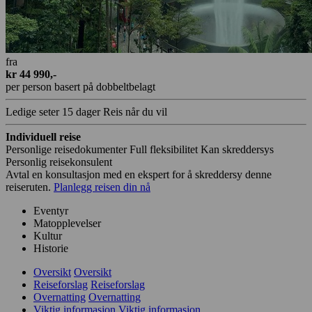
fra
kr 44 990,-
per person basert på dobbeltbelagt
Ledige seter
15 dager
Reis når du vil
Individuell reise
Personlige reisedokumenter
Full fleksibilitet
Kan skreddersys
Personlig reisekonsulent
Avtal en konsultasjon med en ekspert for å skreddersy denne
reiseruten.
Planlegg reisen din nå
Eventyr
Matopplevelser
Kultur
Historie
Oversikt
Oversikt
Reiseforslag
Reiseforslag
Overnatting
Overnatting
Viktig informasjon
Viktig informasjon