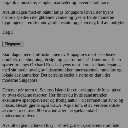
fargerik atmosfære, templer, markeder og levende kulturarv.
Avslutt dagen med en båttur langs Singapore River, der byens
historie speiles i det glitrende vannet og lysene fra de moderne
bygningene – en stemningsfull avslutning på en dag full av inntrykk.
Dag 3
Singapore
Start dagen med å utforske noen av Singapores mest eksklusive
områder, der shopping, design og gastronomi står i sentrum. Ta en
spasertur langs Orchard Road – byens mest ikoniske handlegate –
med sitt brede utvalg av luksusbutikker, internasjonale motehus og
lokale designmerker. Det perfekte stedet å starte en dag i det
moderne Singapore.
Deretter går turen til Sentosa Island for en avslappende lunsj på en
av øyas elegante resorter. Her finner du hvite sandstrender,
eksklusive spaopplevelser og frodig natur – alt rammet inn av ro og
luksus. Besøk gjerne også S.E.A. Aquarium, et av verdens største
akvarier, med over 800 marine arter i et spektakulært
undervannsunivers.
Avslutt dagen i Clarke Quay – et livlig, men sjarmerende område