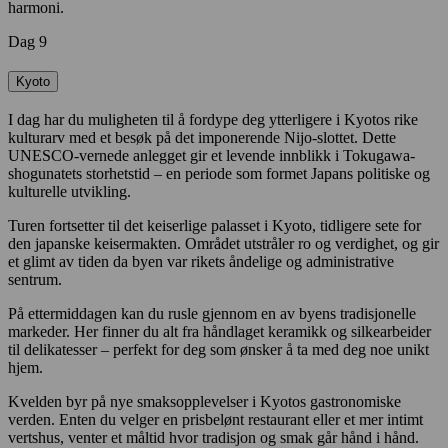
harmoni.
Dag 9
Kyoto
I dag har du muligheten til å fordype deg ytterligere i Kyotos rike
kulturarv med et besøk på det imponerende Nijo-slottet. Dette
UNESCO-vernede anlegget gir et levende innblikk i Tokugawa-
shogunatets storhetstid – en periode som formet Japans politiske og
kulturelle utvikling.
Turen fortsetter til det keiserlige palasset i Kyoto, tidligere sete for
den japanske keisermakten. Området utstråler ro og verdighet, og gir
et glimt av tiden da byen var rikets åndelige og administrative
sentrum.
På ettermiddagen kan du rusle gjennom en av byens tradisjonelle
markeder. Her finner du alt fra håndlaget keramikk og silkearbeider
til delikatesser – perfekt for deg som ønsker å ta med deg noe unikt
hjem.
Kvelden byr på nye smaksopplevelser i Kyotos gastronomiske
verden. Enten du velger en prisbelønt restaurant eller et mer intimt
vertshus, venter et måltid hvor tradisjon og smak går hånd i hånd.