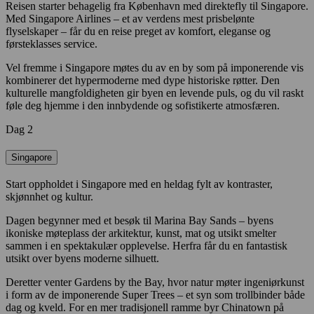
Reisen starter behagelig fra København med direktefly til Singapore.
Med Singapore Airlines – et av verdens mest prisbelønte
flyselskaper – får du en reise preget av komfort, eleganse og
førsteklasses service.
Vel fremme i Singapore møtes du av en by som på imponerende vis
kombinerer det hypermoderne med dype historiske røtter. Den
kulturelle mangfoldigheten gir byen en levende puls, og du vil raskt
føle deg hjemme i den innbydende og sofistikerte atmosfæren.
Dag 2
Singapore
Start oppholdet i Singapore med en heldag fylt av kontraster,
skjønnhet og kultur.
Dagen begynner med et besøk til Marina Bay Sands – byens
ikoniske møteplass der arkitektur, kunst, mat og utsikt smelter
sammen i en spektakulær opplevelse. Herfra får du en fantastisk
utsikt over byens moderne silhuett.
Deretter venter Gardens by the Bay, hvor natur møter ingeniørkunst
i form av de imponerende Super Trees – et syn som trollbinder både
dag og kveld. For en mer tradisjonell ramme byr Chinatown på