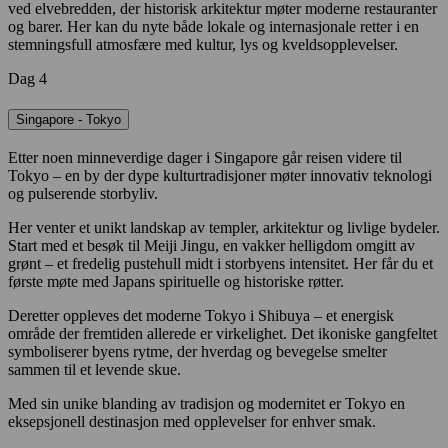
ved elvebredden, der historisk arkitektur møter moderne restauranter
og barer. Her kan du nyte både lokale og internasjonale retter i en
stemningsfull atmosfære med kultur, lys og kveldsopplevelser.
Dag 4
Singapore - Tokyo
Etter noen minneverdige dager i Singapore går reisen videre til
Tokyo – en by der dype kulturtradisjoner møter innovativ teknologi
og pulserende storbyliv.
Her venter et unikt landskap av templer, arkitektur og livlige bydeler.
Start med et besøk til Meiji Jingu, en vakker helligdom omgitt av
grønt – et fredelig pustehull midt i storbyens intensitet. Her får du et
første møte med Japans spirituelle og historiske røtter.
Deretter oppleves det moderne Tokyo i Shibuya – et energisk
område der fremtiden allerede er virkelighet. Det ikoniske gangfeltet
symboliserer byens rytme, der hverdag og bevegelse smelter
sammen til et levende skue.
Med sin unike blanding av tradisjon og modernitet er Tokyo en
eksepsjonell destinasjon med opplevelser for enhver smak.