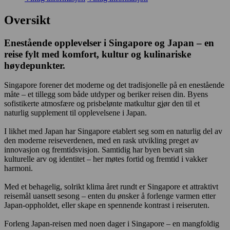
Oversikt
Enestående opplevelser i Singapore og Japan – en
reise fylt med komfort, kultur og kulinariske
høydepunkter.
Singapore forener det moderne og det tradisjonelle på en enestående
måte – et tillegg som både utdyper og beriker reisen din. Byens
sofistikerte atmosfære og prisbelønte matkultur gjør den til et
naturlig supplement til opplevelsene i Japan.
I likhet med Japan har Singapore etablert seg som en naturlig del av
den moderne reiseverdenen, med en rask utvikling preget av
innovasjon og fremtidsvisjon. Samtidig har byen bevart sin
kulturelle arv og identitet – her møtes fortid og fremtid i vakker
harmoni.
Med et behagelig, solrikt klima året rundt er Singapore et attraktivt
reisemål uansett sesong – enten du ønsker å forlenge varmen etter
Japan-oppholdet, eller skape en spennende kontrast i reiseruten.
Forleng Japan-reisen med noen dager i Singapore – en mangfoldig