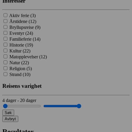
Interesser
Aktiv ferie (
3
)
Årstidene (
12
)
Bryllupsreise (
9
)
Eventyr (
24
)
Familieferie (
14
)
Historie (
19
)
Kultur (
22
)
Matopplevelser (
12
)
Natur (
22
)
Religion (
5
)
Strand (
10
)
Reisens varighet
4
dager
-
20
dager
Søk
Avbryt
Resultater