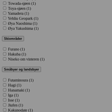
Towada-sjøen (
1
)
Toya-sjøen (
1
)
Yamadera (
1
)
Yehliu Geopark (
1
)
Øya Naoshima (
1
)
Øya Yakushima (
1
)
Skiområder
Furano (
1
)
Hakuba (
1
)
Niseko om vinteren (
1
)
Småbyer og landsbyer
Futaminoura (
1
)
Hagi (
1
)
Hanamaki (
1
)
Iga (
1
)
Isse (
1
)
Jiufen (
1
)
Kakunodate (
1
)