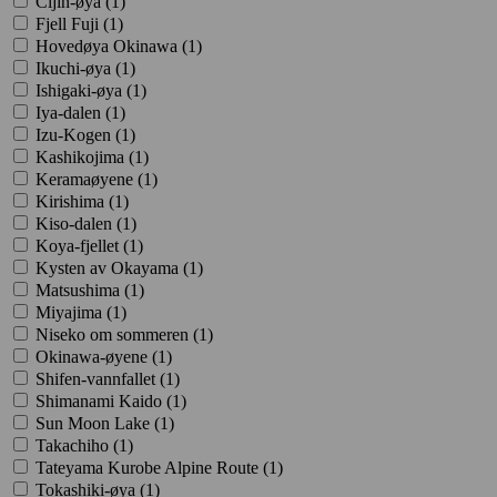
Cijin-øya (
1
)
Fjell Fuji (
1
)
Hovedøya Okinawa (
1
)
Ikuchi-øya (
1
)
Ishigaki-øya (
1
)
Iya-dalen (
1
)
Izu-Kogen (
1
)
Kashikojima (
1
)
Keramaøyene (
1
)
Kirishima (
1
)
Kiso-dalen (
1
)
Koya-fjellet (
1
)
Kysten av Okayama (
1
)
Matsushima (
1
)
Miyajima (
1
)
Niseko om sommeren (
1
)
Okinawa-øyene (
1
)
Shifen-vannfallet (
1
)
Shimanami Kaido (
1
)
Sun Moon Lake (
1
)
Takachiho (
1
)
Tateyama Kurobe Alpine Route (
1
)
Tokashiki-øya (
1
)