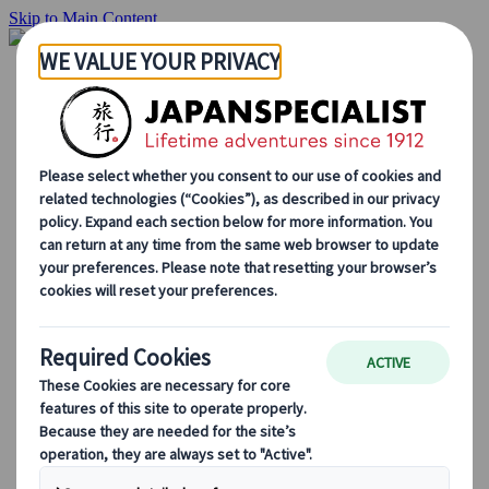
Skip to Main Content
Hjemmesiden
Reiser
Individuelle reiser
Gruppereiser
Kjør-selv ferie
Utflukter
Skreddersydde gruppereiser
Japan Rail Pass
Hvordan vi jobber
Om oss
Vårt team
Bli en del av teamet vårt
Blog
Sesongbaserte reisetips
Høydepunkter fra destinasjonen
Kulturell innsikt
Kulinariske eventyr
Utforsk Japan med tog
Ofte stilte spørsmål
Viktig informasjon
Etikette i Japan
Kjøring i Japan