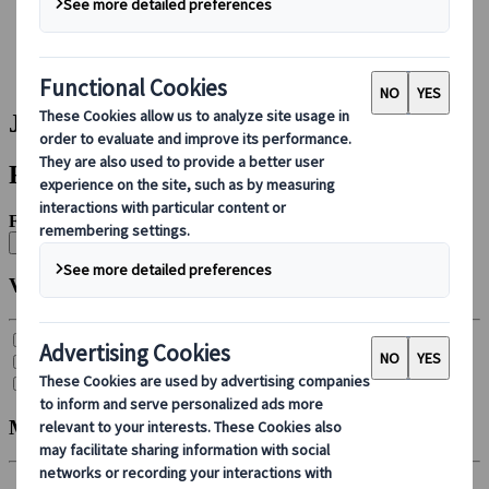
Booking hos oss
Japan Rail Pass
Overnatting
Online reiseråd
Japanspecialist | Resultater
Filtre
Filtrer etter:
Nullstill alle
Velg reise
Bilferie (
4
)
Gruppereise (
4
)
Individuell reise (
29
)
Måned for avreise